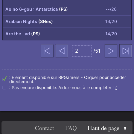
Ao no 6-gou : Antarctica
(PS)
--/20
Arabian Nights
(SNes)
16/20
Arc the Lad
(PS)
14/20
page
Première
Précédent
/51
Suivant
Dernière
Aller
page
à
la
: Element disponible sur RPGamers - Cliquer pour acceder
page
directement.
: Pas encore disponible. Aidez-nous à le compléter ! ;)
sélectionnée
En
Haut de page
Contact
FAQ