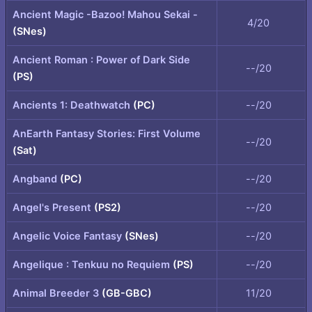
Ancient Magic -Bazoo! Mahou Sekai -
4/20
(SNes)
Ancient Roman : Power of Dark Side
--/20
(PS)
Ancients 1: Deathwatch
(PC)
--/20
AnEarth Fantasy Stories: First Volume
--/20
(Sat)
Angband
(PC)
--/20
Angel's Present
(PS2)
--/20
Angelic Voice Fantasy
(SNes)
--/20
Angelique : Tenkuu no Requiem
(PS)
--/20
Animal Breeder 3
(GB-GBC)
11/20