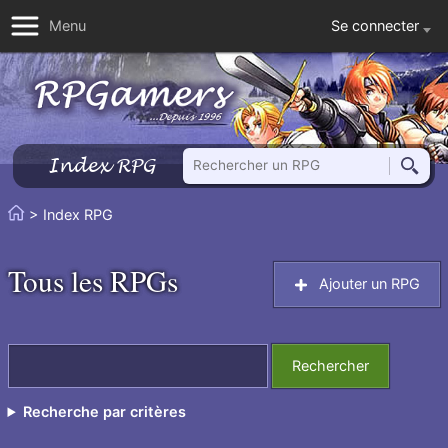
Se connecter
Menu
Rechercher un RPG
Index RPG
Reche
Vous
> Index RPG
Accueil
êtes
ici
Tous les RPGs
Ajouter un RPG
:
Rechercher
Recherche par critères