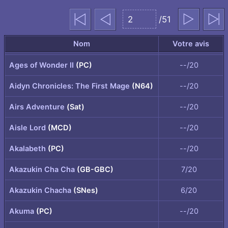
page
Première
Précédent
/51
Suivant
Dernière
Aller
page
à
Nom
Votre avis
la
Ages of Wonder II
(PC)
--/20
page
sélectionnée
Aidyn Chronicles: The First Mage
(N64)
--/20
Airs Adventure
(Sat)
--/20
Aisle Lord
(MCD)
--/20
Akalabeth
(PC)
--/20
Akazukin Cha Cha
(GB-GBC)
7/20
Akazukin Chacha
(SNes)
6/20
Akuma
(PC)
--/20