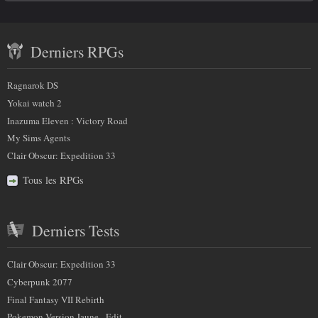
savoir
Contenu
plus
Derniers RPGs
récent
sur
et
Ragnarok DS
nous
partenaires
Yokai watch 2
Inazuma Eleven : Victory Road
My Sims Agents
Clair Obscur: Expedition 33
Tous les RPGs
Derniers Tests
Clair Obscur: Expedition 33
Cyberpunk 2077
Final Fantasy VII Rebirth
Pokemon Version Jaune - Edit...