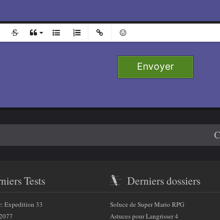
l
Ajouter
Retirer
e 1
Envoyer
 2
e 3
4
C
niers Tests
Derniers dossiers
r: Expedition 33
Soluce de Super Mario RPG
2077
Astuces pour Langrisser 4