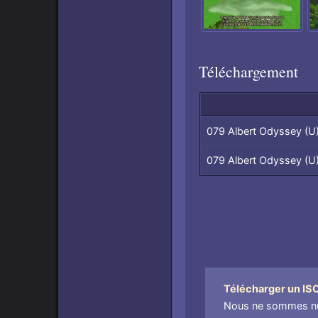
Téléchargement
Fichiers
079 Albert Odyssey (U
contenus
dans
079 Albert Odyssey (U
l'archive,
par
nom
de
fichier
Télécharger un ISO 
Nous ne sommes nul