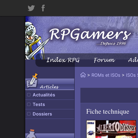
Twitter
Facebook
Index RPG
Forum
Ad
Menu
Principal
Vous
>
ROMs et ISOs
>
ISOs 
Accueil
êtes
Articles
ici
Actualités
:
Tests
Fiche technique
Dossiers