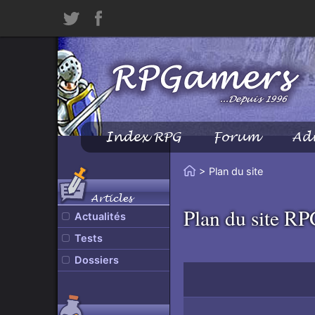
Twitter
Facebook
Index RPG
Forum
Ad
Menu
Principal
Vous
> Plan du site
Accueil
êtes
Articles
ici
Plan du site R
Actualités
:
Tests
Dossiers