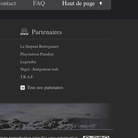
Haut de page
ontact
FAQ
Partenaires
Le Serpent Retrogamer
Playstation Paradise
Legendra
Nigel : Intégrateur web
T.R.A.F.
Tous nos partenaires
oute reproduction interdite sans autorisation