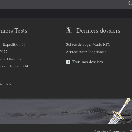
C
niers Tests
Derniers dossiers
r: Expedition 33
Soluce de Super Mario RPG
2077
Astuces pour Langrisser 4
y VII Rebirth
Tous nos dossiers
sion Jaune - Edit...
s tests
Creative Commons
- T