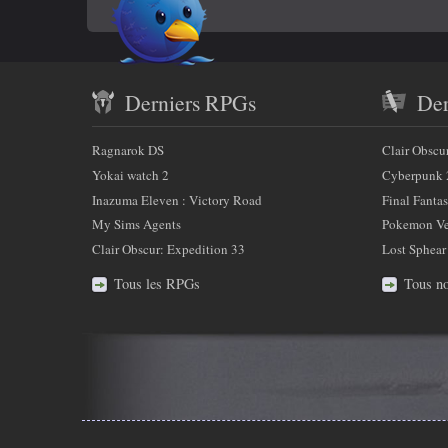
En
sur
Twitter
savoir
Contenu
plus
Derniers RPGs
Der
récent
sur
et
Ragnarok DS
Clair Obscu
nous
partenaires
Yokai watch 2
Cyberpunk 
Inazuma Eleven : Victory Road
Final Fantas
My Sims Agents
Pokemon Ver
Clair Obscur: Expedition 33
Lost Sphear
Tous les RPGs
Tous no