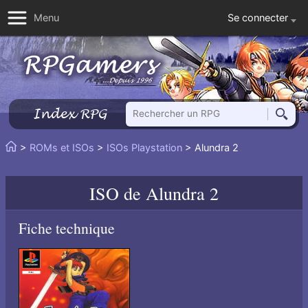
Se connecter
Menu
Rechercher un RPG
Index RPG
Reche
Vous
>
ROMs et ISOs
>
ISOs Playstation
> Alundra 2
Accueil
êtes
ici
ISO de
Alundra 2
:
Fiche technique