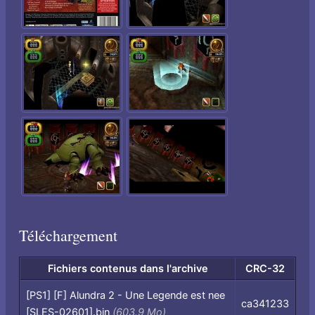
Téléchargement
Fichiers contenus dans l'archive
CRC-32
Fichiers
[PS1] [F] Alundra 2 - Une Legende est nee
ca341233
contenus
[SLES-02601].bin
(603.9 Mo)