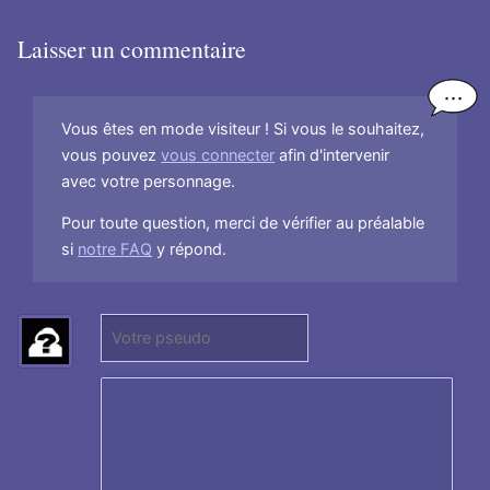
Laisser un commentaire
Vous êtes en mode visiteur ! Si vous le souhaitez,
vous pouvez
vous connecter
afin d'intervenir
avec votre personnage.
Pour toute question, merci de vérifier au préalable
si
notre FAQ
y répond.
P
(
s
N
e
e
u
p
d
a
o
s
:
r