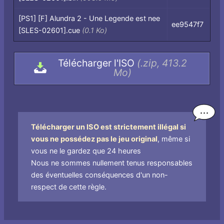
dans
l'archive,
[PS1] [F] Alundra 2 - Une Legende est nee
ee9547f7
par
[SLES-02601].cue
(0.1 Ko)
nom
de
Télécharger l'ISO
(.zip, 413.2
fichier
Mo)
Télécharger un ISO est strictement illégal si
vous ne possédez pas le jeu original
, même si
vous ne le gardez que 24 heures
Nous ne sommes nullement tenus responsables
des éventuelles conséquences d'un non-
respect de cette règle.