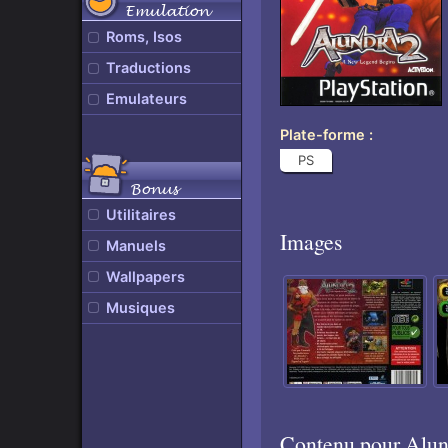
Emulation
Roms, Isos
Traductions
Emulateurs
Plate-forme
PS
Bonus
Utilitaires
Images
Manuels
Wallpapers
Musiques
Contenu pour Alun