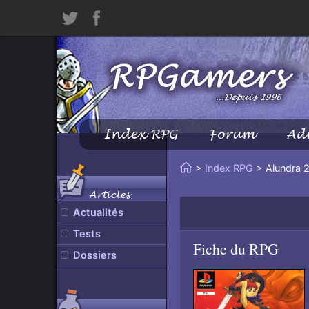
Twitter
Facebook
Index RPG
Forum
Ad
Menu
Principal
Vous
>
Index RPG
> Alundra 
Accueil
êtes
Articles
ici
Actualités
:
Tests
Fiche du RPG
Dossiers