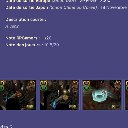
Date de sortie Europe
(Sinon USA)
29 Février 2000
Date de sortie Japon
(Sinon Chine ou Corée)
18 Novembre
Description courte
A venir
Note RPGamers
--/20
Note des joueurs
10.8/20
dra 2