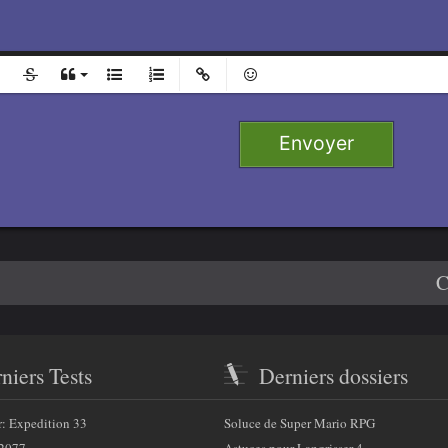
l
Ajouter
Retirer
e 1
Envoyer
 2
e 3
4
C
niers Tests
Derniers dossiers
r: Expedition 33
Soluce de Super Mario RPG