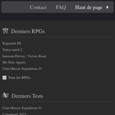
En
Haut de page
Contact
FAQ
savoir
Contenu
plus
Derniers RPGs
récent
sur
et
Ragnarok DS
nous
partenaires
Yokai watch 2
Inazuma Eleven : Victory Road
My Sims Agents
Clair Obscur: Expedition 33
Tous les RPGs
Derniers Tests
Clair Obscur: Expedition 33
Cyberpunk 2077