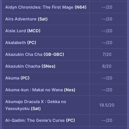
Aidyn Chronicles: The First Mage
(N64)
--/20
Airs Adventure
(Sat)
--/20
Aisle Lord
(MCD)
--/20
Akalabeth
(PC)
--/20
Akazukin Cha Cha
(GB-GBC)
7/20
Akazukin Chacha
(SNes)
6/20
Akuma
(PC)
--/20
Akuma-kun : Makai no Wana
(Nes)
--/20
Akumajo Dracula X : Gekka no
19.5/20
Yasoukyoku
(Sat)
Al-Qadim: The Genie's Curse
(PC)
--/20