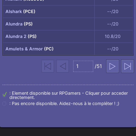
Alshark
(PCE)
--/20
Alundra
(PS)
--/20
Alundra 2
(PS)
10.8/20
Amulets & Armor
(PC)
--/20
page
Première
Précédent
/51
Suivant
Dernière
Aller
page
à
la
: Element disponible sur RPGamers - Cliquer pour acceder
page
directement.
: Pas encore disponible. Aidez-nous à le compléter ! ;)
sélectionnée