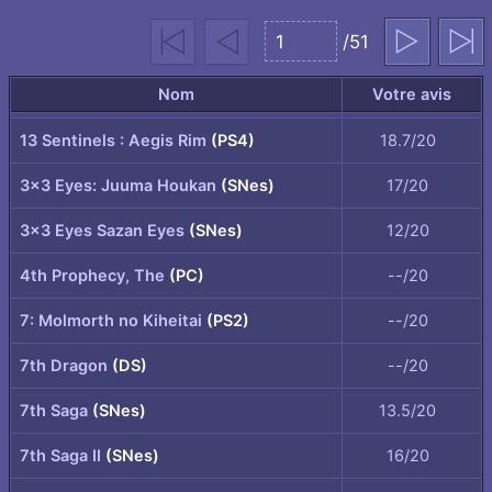
page
Première
Précédent
/51
Suivant
Dernière
Aller
page
à
Nom
Votre avis
la
13 Sentinels : Aegis Rim
(PS4)
18.7/20
page
sélectionnée
3×3 Eyes: Juuma Houkan
(SNes)
17/20
3x3 Eyes Sazan Eyes
(SNes)
12/20
4th Prophecy, The
(PC)
--/20
7: Molmorth no Kiheitai
(PS2)
--/20
7th Dragon
(DS)
--/20
7th Saga
(SNes)
13.5/20
7th Saga II
(SNes)
16/20