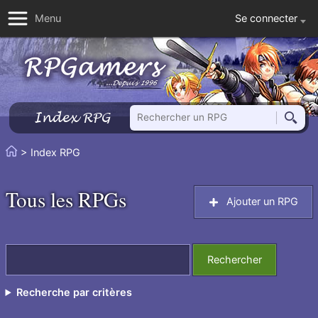
Se connecter
Menu
Rechercher un RPG
Index RPG
Reche
Vous
> Index RPG
Accueil
êtes
ici
Tous les RPGs
Ajouter un RPG
:
Rechercher
Recherche par critères