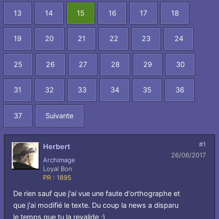
13
14
15
16
17
18
19
20
21
22
23
24
25
26
27
28
29
30
31
32
33
34
35
36
37
Suivante
#1
Herbert
26/06/2017
Archimage
Loyal Bon
PR : 1895
De rien sauf que j'ai vue une faute d'orthographe et
que j'ai modifié le texte. Du coup la news a disparu
le temps que tu la revalide ;)