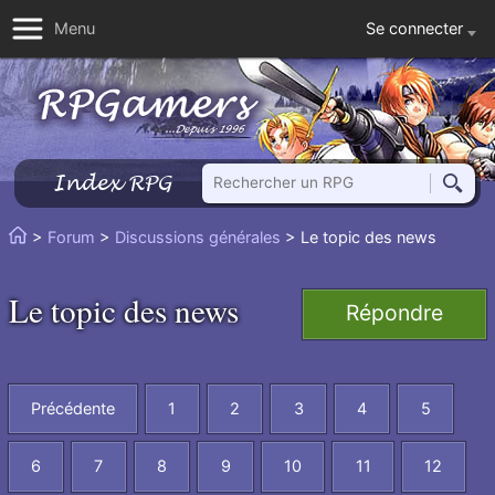
Se connecter
Menu
Rechercher un RPG
Index RPG
Reche
Vous
>
Forum
>
Discussions générales
> Le topic des news
Accueil
êtes
ici
Le topic des news
Répondre
:
Précédente
1
2
3
4
5
6
7
8
9
10
11
12