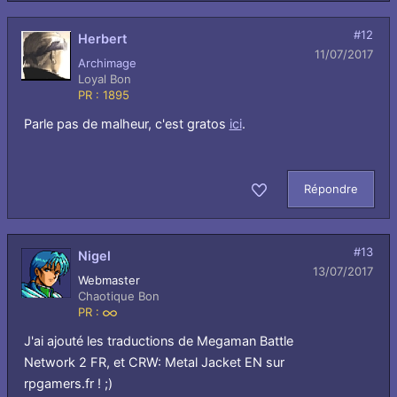
#12
Herbert
11/07/2017
Archimage
Loyal Bon
PR : 1895
Parle pas de malheur, c'est gratos
ici
.
Répondre
Aimer
#13
Nigel
13/07/2017
Webmaster
Chaotique Bon
PR :
Infini
J'ai ajouté les traductions de Megaman Battle
Network 2 FR, et CRW: Metal Jacket EN sur
rpgamers.fr ! ;)