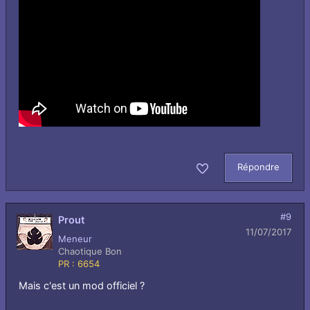
Répondre
Aimer
#9
Prout
11/07/2017
Meneur
Chaotique Bon
PR : 6654
Mais c'est un mod officiel ?