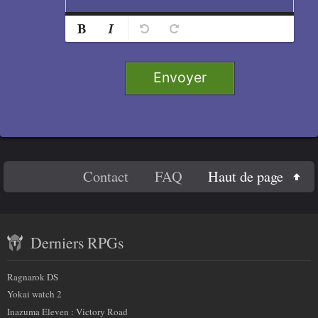
Normal
Ajouter
Retirer
Titre 1
Envoyer
Titre 2
Titre 3
Titre 4
En
Haut de page
Contact
FAQ
Code
savoir
Contenu
plus
Derniers RPGs
récent
sur
et
Ragnarok DS
nous
partenaires
Yokai watch 2
Inazuma Eleven : Victory Road