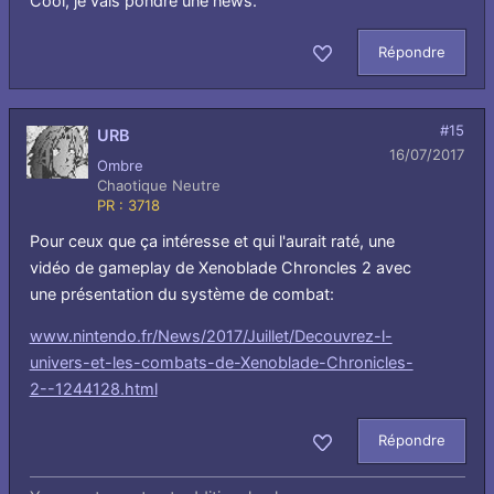
Cool, je vais pondre une news.
Répondre
Aimer
#15
URB
16/07/2017
Ombre
Chaotique Neutre
PR : 3718
Pour ceux que ça intéresse et qui l'aurait raté, une
vidéo de gameplay de Xenoblade Chroncles 2 avec
une présentation du système de combat:
www.nintendo.fr/News/2017/Juillet/Decouvrez-l-
univers-et-les-combats-de-Xenoblade-Chronicles-
2--1244128.html
Répondre
Aimer