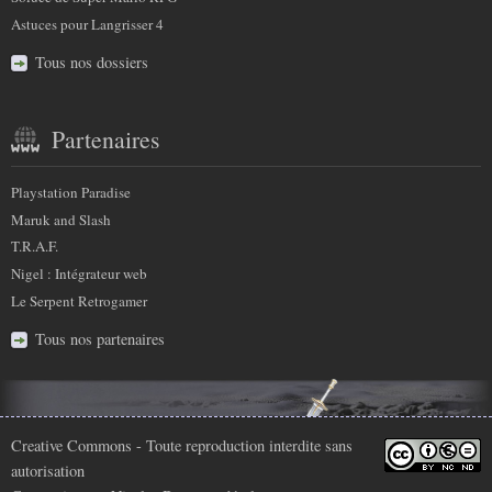
Astuces pour Langrisser 4
Tous nos dossiers
Partenaires
Playstation Paradise
Maruk and Slash
T.R.A.F.
Nigel : Intégrateur web
Le Serpent Retrogamer
Tous nos partenaires
Infos
Creative Commons
- Toute reproduction interdite sans
autorisation
légales