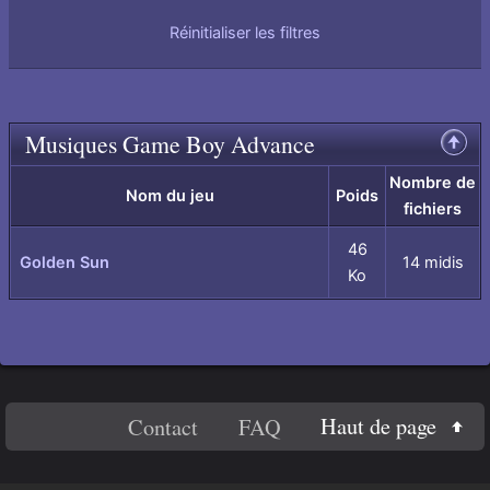
Réinitialiser les filtres
Musiques Game Boy Advance
Remonter
en
haut
Nombre de
de
Nom du jeu
Poids
fichiers
page
46
Golden Sun
14 midis
Ko
En
Haut de page
Contact
FAQ
savoir