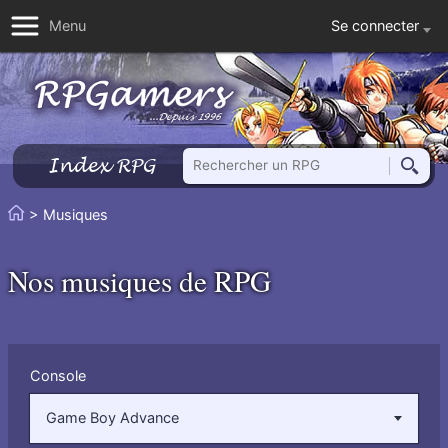
Se connecter
Menu
Rechercher un RPG
Index RPG
Reche
Vous
> Musiques
Accueil
êtes
ici
Nos musiques de RPG
:
Filtrer
Console
par
:
Game Boy Advance