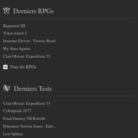
Contenu
plus
Derniers RPGs
récent
sur
et
Ragnarok DS
nous
partenaires
Yokai watch 2
Inazuma Eleven : Victory Road
My Sims Agents
Clair Obscur: Expedition 33
Tous les RPGs
Derniers Tests
Clair Obscur: Expedition 33
Cyberpunk 2077
Final Fantasy VII Rebirth
Pokemon Version Jaune - Edit...
Lost Sphear