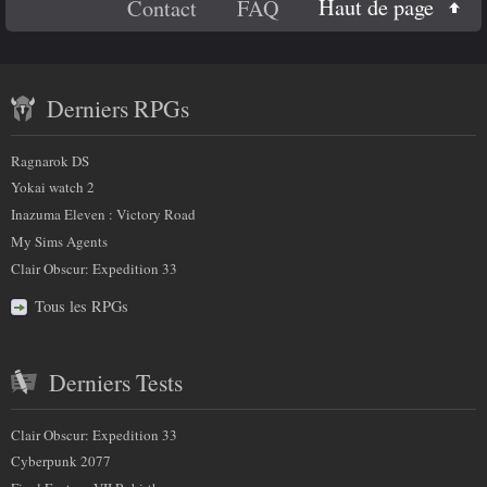
En
Haut de page
Contact
FAQ
savoir
Contenu
plus
Derniers RPGs
récent
sur
et
Ragnarok DS
nous
partenaires
Yokai watch 2
Inazuma Eleven : Victory Road
My Sims Agents
Clair Obscur: Expedition 33
Tous les RPGs
Derniers Tests
Clair Obscur: Expedition 33
Cyberpunk 2077