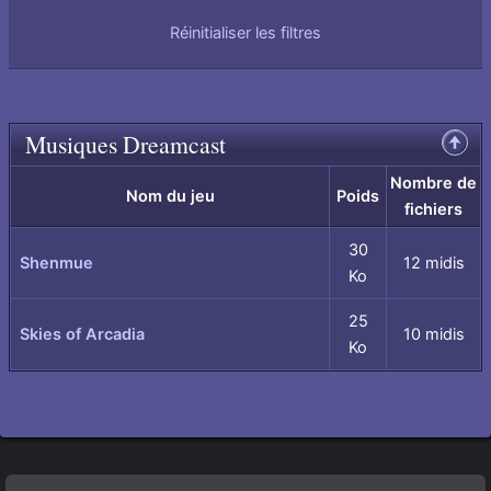
Réinitialiser les filtres
Musiques Dreamcast
Remonter
en
haut
Nombre de
de
Nom du jeu
Poids
fichiers
page
30
Shenmue
12 midis
Ko
25
Skies of Arcadia
10 midis
Ko