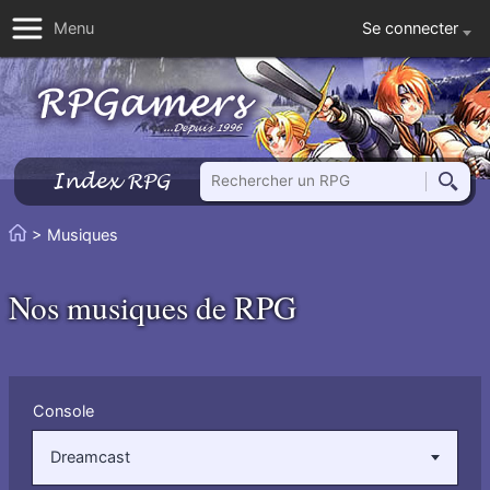
Se connecter
Menu
Rechercher un RPG
Index RPG
Reche
Vous
> Musiques
Accueil
êtes
ici
Nos musiques de RPG
:
Filtrer
Console
par
:
Dreamcast