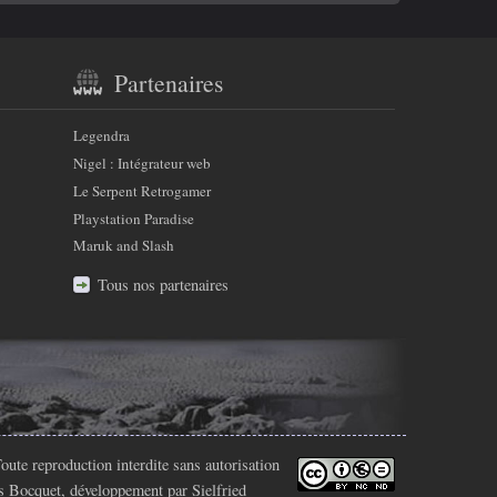
Partenaires
Legendra
Nigel : Intégrateur web
Le Serpent Retrogamer
Playstation Paradise
Maruk and Slash
Tous nos partenaires
oute reproduction interdite sans autorisation
s Bocquet
, développement par Sielfried