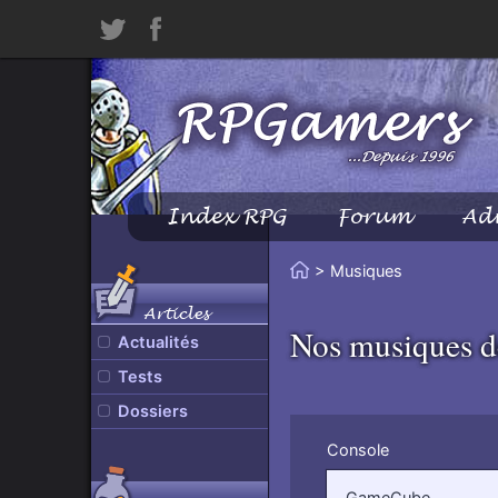
Twitter
Facebook
Index RPG
Forum
Ad
Menu
Principal
Vous
> Musiques
Accueil
êtes
Articles
ici
Nos musiques 
Actualités
:
Tests
Dossiers
Filtrer
Console
par
:
GameCube