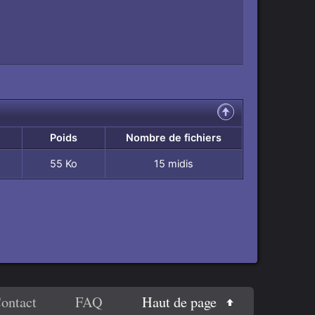
Poids
Nombre de fichiers
55 Ko
15 midis
Haut de page
ontact
FAQ