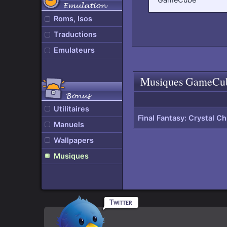
Emulation
Roms, Isos
Traductions
Emulateurs
Musiques GameCu
Remonter
en
Bonus
haut
de
Utilitaires
page
Final Fantasy: Crystal Ch
Manuels
Wallpapers
Musiques
Rpgamers
En
sur