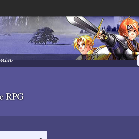
min
de RPG