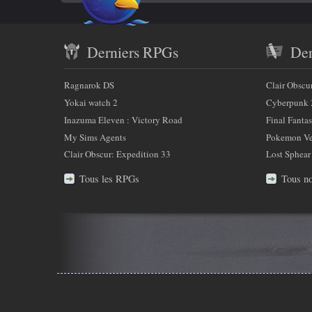
Twitter
savoir
Contenu
plus
Derniers RPGs
Der
récent
sur
et
Ragnarok DS
Clair Obscu
nous
partenaires
Yokai watch 2
Cyberpunk 
Inazuma Eleven : Victory Road
Final Fantas
My Sims Agents
Pokemon Ver
Clair Obscur: Expedition 33
Lost Sphear
Tous les RPGs
Tous no
Infos