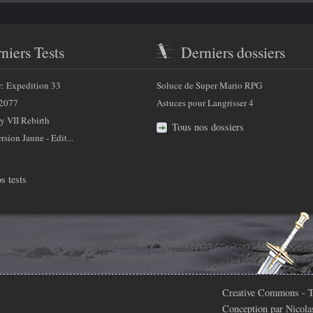
niers Tests
Derniers dossiers
r: Expedition 33
Soluce de Super Mario RPG
2077
Astuces pour Langrisser 4
y VII Rebirth
Tous nos dossiers
sion Jaune - Edit...
s tests
Creative Commons
- T
Conception par
Nicola