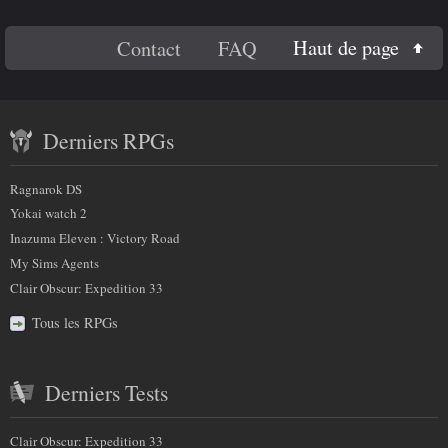
En
Haut de page
Contact
FAQ
savoir
Contenu
plus
Derniers RPGs
récent
sur
et
Ragnarok DS
nous
partenaires
Yokai watch 2
Inazuma Eleven : Victory Road
My Sims Agents
Clair Obscur: Expedition 33
Tous les RPGs
Derniers Tests
Clair Obscur: Expedition 33