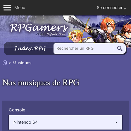
Se connecter
Menu
Rechercher un RPG
Index RPG
Reche
Vous
> Musiques
Accueil
êtes
ici
Nos musiques de RPG
:
Filtrer
Console
par
:
Nintendo 64