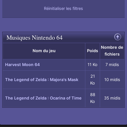
Réinitialiser les filtres
Musiques Nintendo 64
Remonter
en
haut
Nombre de
de
Nom du jeu
Poids
fichiers
page
Harvest Moon 64
11 Ko
7 midis
21
The Legend of Zelda : Majora's Mask
10 midis
Ko
88
The Legend of Zelda : Ocarina of Time
35 midis
Ko