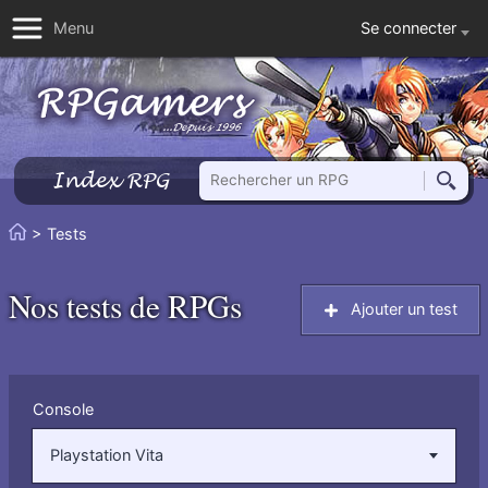
Se connecter
Menu
Rechercher un RPG
Index RPG
Reche
Vous
> Tests
Accueil
êtes
ici
Nos tests de RPGs
Ajouter un test
:
Filtrer
Console
par
:
Playstation Vita