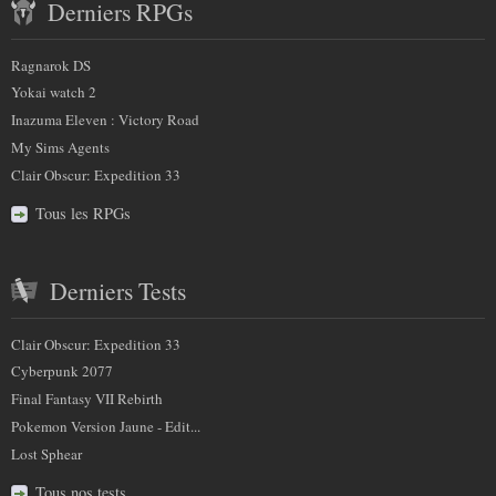
Derniers RPGs
récent
sur
et
Ragnarok DS
nous
partenaires
Yokai watch 2
Inazuma Eleven : Victory Road
My Sims Agents
Clair Obscur: Expedition 33
Tous les RPGs
Derniers Tests
Clair Obscur: Expedition 33
Cyberpunk 2077
Final Fantasy VII Rebirth
Pokemon Version Jaune - Edit...
Lost Sphear
Tous nos tests