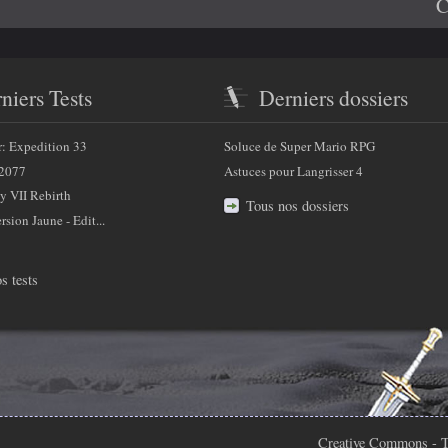
C
niers Tests
Derniers dossiers
r: Expedition 33
Soluce de Super Mario RPG
2077
Astuces pour Langrisser 4
y VII Rebirth
Tous nos dossiers
sion Jaune - Edit...
s tests
Creative Commons
- T