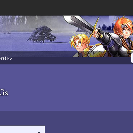
min
PGs