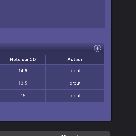
Note sur 20
Auteur
14.5
prout
13.5
prout
15
prout