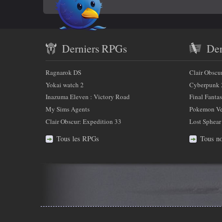
En
sur
Twitter
savoir
Contenu
plus
Derniers RPGs
Der
récent
sur
et
Ragnarok DS
Clair Obscu
nous
partenaires
Yokai watch 2
Cyberpunk 
Inazuma Eleven : Victory Road
Final Fantas
My Sims Agents
Pokemon Ver
Clair Obscur: Expedition 33
Lost Sphear
Tous les RPGs
Tous no
Infos