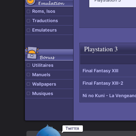
Emulation
Roms, Isos
Traductions
Emulateurs
Playstation 3
Remonter
en
Bonus
haut
de
Utilitaires
page
Final Fantasy XIII
Manuels
Final Fantasy XIII-2
Wallpapers
Musiques
Ni no Kuni - La Vengeanc
Rpgamers