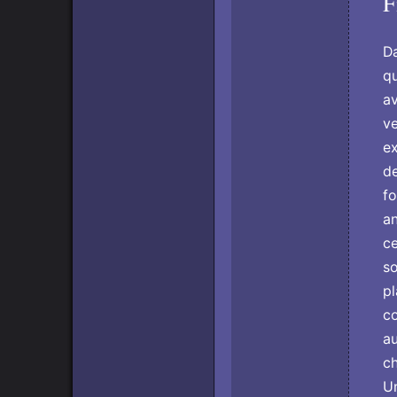
F
D
qu
av
ve
ex
de
fo
an
ce
so
pl
co
au
ch
Un