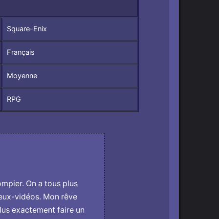
r
Square-Enix
e
Français
é
Moyenne
e
RPG
ompier. On a tous plus
 jeux-vidéos. Mon rêve
lus exactement faire un