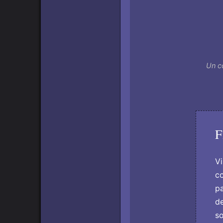
Un c
F
Vi
co
pa
de
so