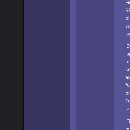
Fi
RP
pl
su
sa
De
ja
mo
co
ex
fu
pr
To
se
Fi
mo