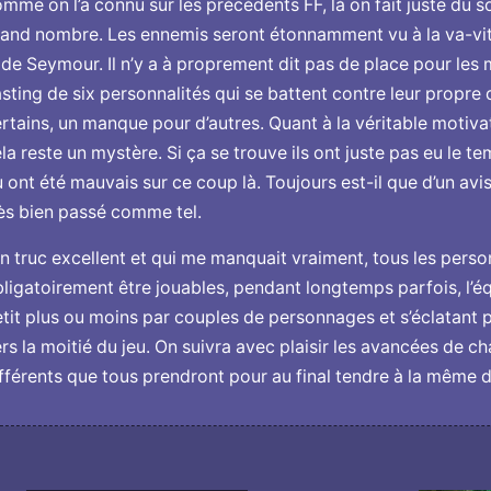
mme on l’a connu sur les précédents FF, là on fait juste du so
and nombre. Les ennemis seront étonnamment vu à la va-vite
 de Seymour. Il n’y a à proprement dit pas de place pour les
sting de six personnalités qui se battent contre leur propre 
rtains, un manque pour d’autres. Quant à la véritable motiv
la reste un mystère. Si ça se trouve ils ont juste pas eu le 
 ont été mauvais sur ce coup là. Toujours est-il que d’un avis
ès bien passé comme tel.
 truc excellent et qui me manquait vraiment, tous les pers
ligatoirement être jouables, pendant longtemps parfois, l’éq
tit plus ou moins par couples de personnages et s’éclatant 
rs la moitié du jeu. On suivra avec plaisir les avancées de c
fférents que tous prendront pour au final tendre à la même d