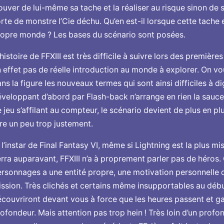
ouver de lui-même sa tache et la réaliser au risque sinon de
rte de monstre l’Cie déchu. Qu’en est-il lorsque cette tache 
opre monde ? Les bases du scénario sont posées.
histoire de FFXIII est très difficile à suivre lors des premières 
 effet pas de réelle introduction au monde à explorer. On 
ns la figure les nouveaux termes qui sont ainsi difficiles à dig
veloppant d’abord par Flash-back n’arrange en rien la sauc
 jeu s’affilant au compteur, le scénario devient de plus en pl
re un peu trop justement.
l’instar de Final Fantasy VI, même si Lightning est la plus 
rra auparavant, FFXIII n’a à proprement parler pas de héros.
rsonnages a une entité propre, une motivation personnelle 
ssion. Très clichés et certains même insupportables au début
couvriront devant vous à force que les heures passent et ga
ofondeur. Mais attention pas trop hein ! Très loin d’un pro