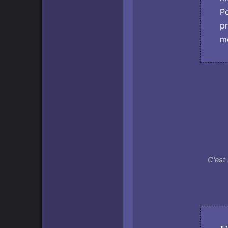
Po
pr
mo
C'est 