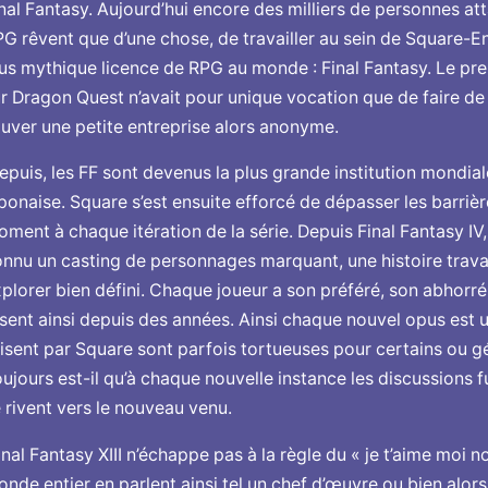
nal Fantasy. Aujourd’hui encore des milliers de personnes att
G rêvent que d’une chose, de travailler au sein de Square-En
us mythique licence de RPG au monde : Final Fantasy. Le p
r Dragon Quest n’avait pour unique vocation que de faire de l
uver une petite entreprise alors anonyme.
puis, les FF sont devenus la plus grande institution mondial
ponaise. Square s’est ensuite efforcé de dépasser les barri
ment à chaque itération de la série. Depuis Final Fantasy I
nnu un casting de personnages marquant, une histoire trava
plorer bien défini. Chaque joueur a son préféré, son abhorré
sent ainsi depuis des années. Ainsi chaque nouvel opus est u
isent par Square sont parfois tortueuses pour certains ou gé
ujours est-il qu’à chaque nouvelle instance les discussions f
 rivent vers le nouveau venu.
nal Fantasy XIII n’échappe pas à la règle du « je t’aime moi no
nde entier en parlent ainsi tel un chef d’œuvre ou bien alors