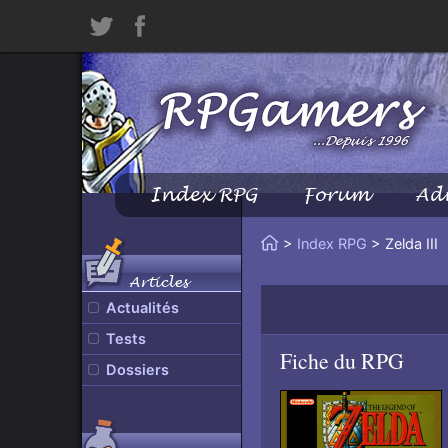
Twitter
Facebook
Index RPG
Forum
Ad
Menu
Principal
Vous
>
Index RPG
> Zelda III
Accueil
êtes
Articles
ici
Actualités
:
Tests
Fiche du RPG
Dossiers