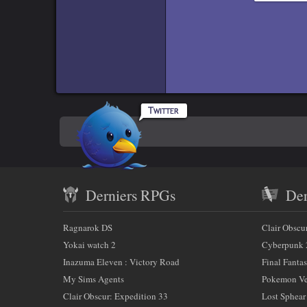
Titr
i
g
n
Titre
e
Titr
r
c
Rpgamers
e
Titre 
En
sur
c
Code
h
Twitter
savoir
a
Contenu
plus
m
Derniers RPGs
Der
récent
p
sur
)
et
:
Ragnarok DS
Clair Obscu
nous
partenaires
Yokai watch 2
Cyberpunk 
Inazuma Eleven : Victory Road
Final Fantas
My Sims Agents
Pokemon Ver
Clair Obscur: Expedition 33
Lost Sphear