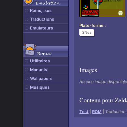
Emulation
Roms, Isos
Traductions
Plate-forme
Emulateurs
SNes
Bonus
Utilitaires
Images
Manuels
Wallpapers
Aucune image disponibl
Musiques
Contenu pour Zelda
Test
|
ROM
|
Traduction