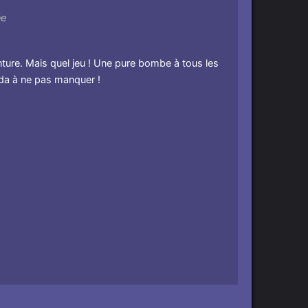
ée
enture. Mais quel jeu ! Une pure bombe à tous les
lda à ne pas manquer !