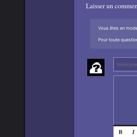
Laisser un commen
Vous êtes en mode 
Pour toute question
P
(
s
N
e
e
u
p
d
a
o
s
:
r
e
n
s
Norma
e