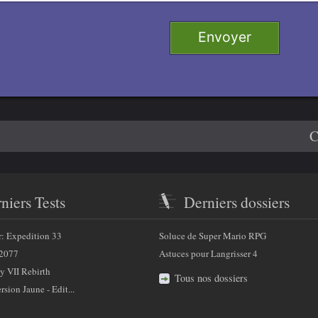
Retirer
e 1
Envoyer
 2
e 3
4
C
niers Tests
Derniers dossiers
r: Expedition 33
Soluce de Super Mario RPG
2077
Astuces pour Langrisser 4
y VII Rebirth
Tous nos dossiers
sion Jaune - Edit...