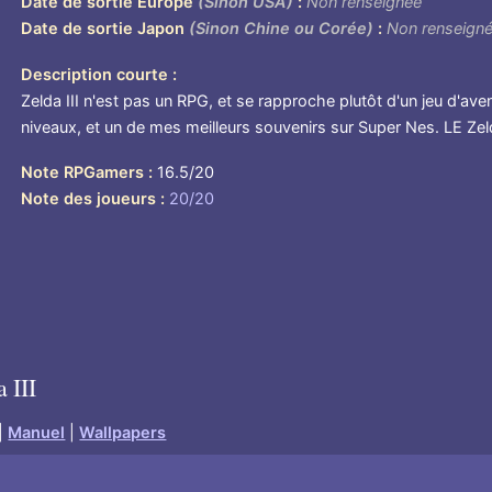
Date de sortie Europe
(Sinon USA)
Non renseignée
Date de sortie Japon
(Sinon Chine ou Corée)
Non renseign
Description courte
Zelda III n'est pas un RPG, et se rapproche plutôt d'un jeu d'av
niveaux, et un de mes meilleurs souvenirs sur Super Nes. LE Ze
Note RPGamers
16.5/20
Note des joueurs
20/20
e
 III
|
Manuel
|
Wallpapers