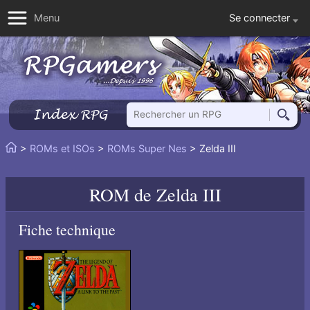
Se connecter
Menu
Rechercher un RPG
Index RPG
Reche
Vous
>
ROMs et ISOs
>
ROMs Super Nes
> Zelda III
Accueil
êtes
ici
ROM de
Zelda III
:
Fiche technique