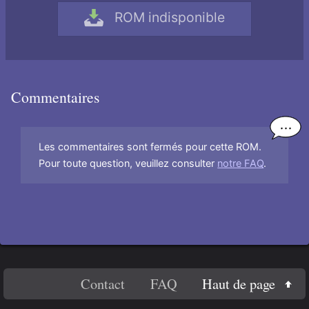
ROM indisponible
Commentaires
Les commentaires sont fermés pour cette ROM.
Pour toute question, veuillez consulter
notre FAQ
.
En
Haut de page
Contact
FAQ
savoir