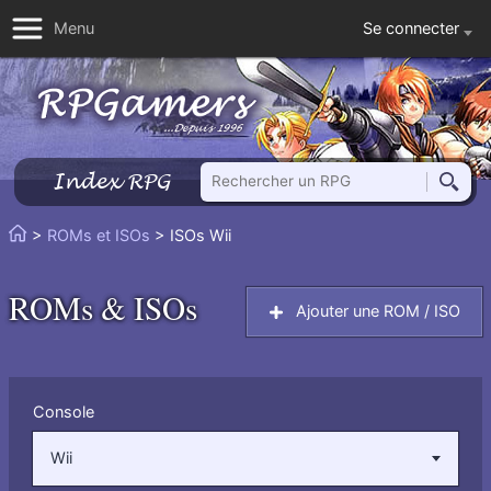
Se connecter
Menu
Rechercher un RPG
Index RPG
Reche
Vous
>
ROMs et ISOs
> ISOs Wii
Accueil
êtes
ici
ROMs & ISOs
Ajouter une ROM / ISO
:
Filtrer
Console
par
:
Wii