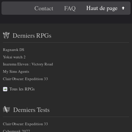
sélectionnée
En
Haut de page
Contact
FAQ
savoir
Contenu
plus
Derniers RPGs
récent
sur
et
Ragnarok DS
nous
partenaires
Yokai watch 2
Inazuma Eleven : Victory Road
My Sims Agents
Clair Obscur: Expedition 33
Tous les RPGs
Derniers Tests
Clair Obscur: Expedition 33
Cyberpunk 2077