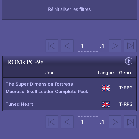
Réinitialiser les filtres
page
Première
Précédent
/1
Suivant
Dernière
Aller
page
à
ROMs PC-98
Remonter
la
en
haut
Jeu
Langue
Genre
page
de
page
The Super Dimension Fortress
sélectionnée
T-RPG
US
Macross: Skull Leader Complete Pack
Tuned Heart
T-RPG
US
page
Première
Précédent
/1
Suivant
Dernière
Aller
page
à