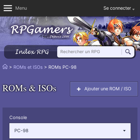
Se connecter
Menu
Rechercher un RPG
Index RPG
Reche
Vous
>
ROMs et ISOs
> ROMs PC-98
Accueil
êtes
ici
ROMs & ISOs
Ajouter une ROM / ISO
:
Filtrer
Console
par
:
PC-98