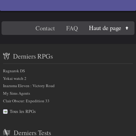
la
page
sélectionnée
En
Haut de page
Contact
FAQ
savoir
Contenu
plus
Derniers RPGs
récent
sur
et
Ragnarok DS
nous
partenaires
Yokai watch 2
Inazuma Eleven : Victory Road
My Sims Agents
Clair Obscur: Expedition 33
Tous les RPGs
Derniers Tests