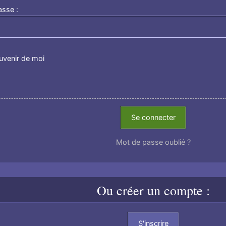
asse :
uvenir de moi
Se connecter
Mot de passe oublié ?
Ou créer un compte :
S'inscrire