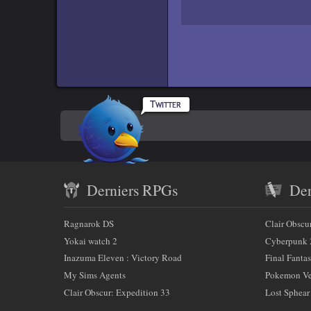
Rpgamers
En
sur
Twitter
savoir
Contenu
plus
Derniers RPGs
Der
récent
sur
et
Ragnarok DS
Clair Obscu
nous
partenaires
Yokai watch 2
Cyberpunk 
Inazuma Eleven : Victory Road
Final Fantas
My Sims Agents
Pokemon Ver
Clair Obscur: Expedition 33
Lost Sphear