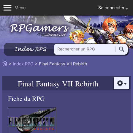
Se connecter
Menu
Rechercher un RPG
Index RPG
Reche
Vous
>
Index RPG
> Final Fantasy VII Rebirth
Accueil
êtes
ici
Final Fantasy VII Rebirth
:
Option
Fiche du RPG