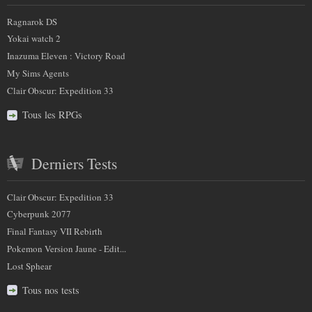
sur
)
et
:
Ragnarok DS
nous
partenaires
Yokai watch 2
Inazuma Eleven : Victory Road
My Sims Agents
Clair Obscur: Expedition 33
Tous les RPGs
Derniers Tests
Clair Obscur: Expedition 33
Cyberpunk 2077
Final Fantasy VII Rebirth
Pokemon Version Jaune - Edit...
Lost Sphear
Tous nos tests