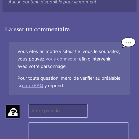
Aucun contenu disponible pour le moment
Laisser un commentaire
Vous êtes en mode visiteur ! Si vous le souhaitez,
vous pouvez
vous connecter
afin d'intervenir
avec votre personnage.
Pour toute question, merci de vérifier au préalable
si
notre FAQ
y répond.
P
(
s
N
e
e
u
p
d
a