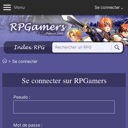
Se connecter
Menu
Rechercher un RPG
Index RPG
Reche
Vous
> Se connecter
Accueil
êtes
ici
Se connecter sur RPGamers
:
Pseudo :
Mot de passe :