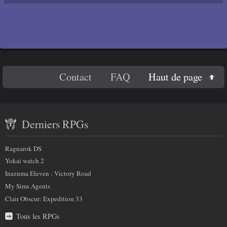
En
Haut de page
Contact
FAQ
savoir
Contenu
plus
Derniers RPGs
récent
sur
et
Ragnarok DS
nous
partenaires
Yokai watch 2
Inazuma Eleven : Victory Road
My Sims Agents
Clair Obscur: Expedition 33
Tous les RPGs