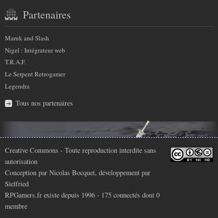
Partenaires
Maruk and Slash
Nigel : Intégrateur web
T.R.A.F.
Le Serpent Retrogamer
Legendra
Tous nos partenaires
Infos
Creative Commons
- Toute reproduction interdite sans
autorisation
légales
Conception par
Nicolas Bocquet
, développement par
Sielfried
RPGamers.fr existe depuis 1996 - 175 connectés dont
0
membre