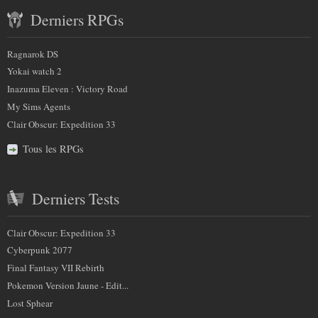
Contenu
plus
Derniers RPGs
récent
sur
et
Ragnarok DS
nous
partenaires
Yokai watch 2
Inazuma Eleven : Victory Road
My Sims Agents
Clair Obscur: Expedition 33
Tous les RPGs
Derniers Tests
Clair Obscur: Expedition 33
Cyberpunk 2077
Final Fantasy VII Rebirth
Pokemon Version Jaune - Edit...
Lost Sphear