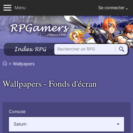
Se connecter
Menu
Rechercher un RPG
Index RPG
Reche
Vous
> Wallpapers
Accueil
êtes
ici
Wallpapers - Fonds d'écran
:
Filtrer
Console
par
:
Saturn