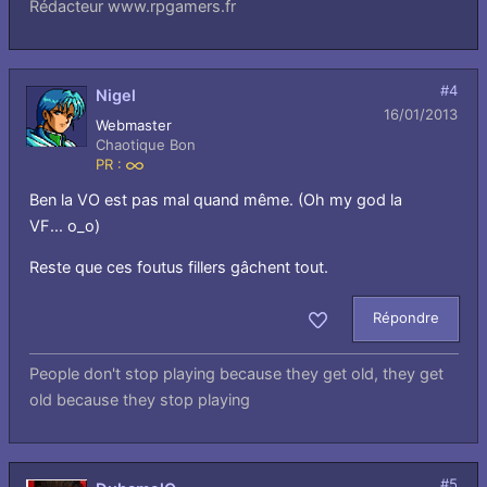
Rédacteur www.rpgamers.fr
#4
Nigel
16/01/2013
Webmaster
Chaotique Bon
PR :
Infini
Ben la VO est pas mal quand même. (Oh my god la
VF... o_o)
Reste que ces foutus fillers gâchent tout.
Répondre
Aimer
People don't stop playing because they get old, they get
old because they stop playing
#5