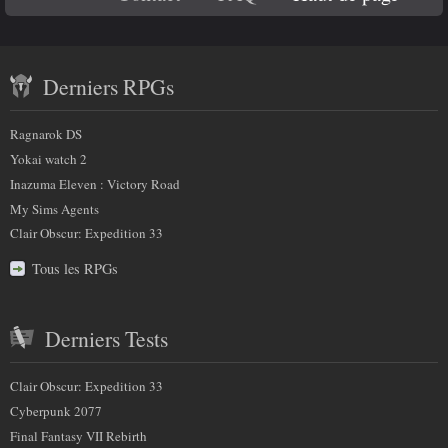
Code
savoir
Contenu
plus
Derniers RPGs
récent
sur
et
Ragnarok DS
nous
partenaires
Yokai watch 2
Inazuma Eleven : Victory Road
My Sims Agents
Clair Obscur: Expedition 33
Tous les RPGs
Derniers Tests
Clair Obscur: Expedition 33
Cyberpunk 2077
Final Fantasy VII Rebirth