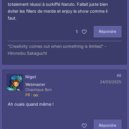
totalement réussi à surkiffé Naruto. Fallait juste bien
éviter les fillers de merde et enjoy le show comme il
faut.
1
Répondre
Aimer
"Creativity comes out when something is limited" -
Hironobu Sakaguchi
#8
Nigel
24/03/2025
Webmaster
Chaotique Bon
PR :
Infini
Ah ouais quand même !
Répondre
Aimer