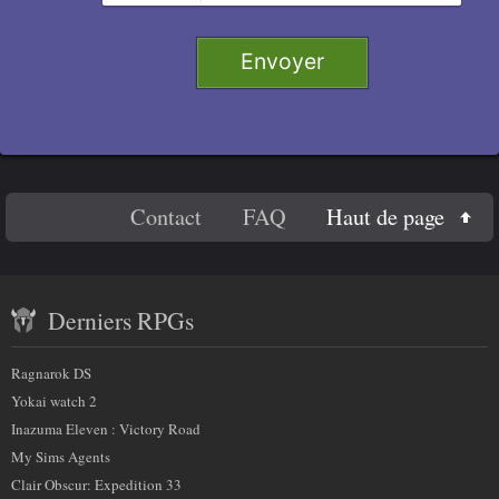
Retirer
Titre 1
Envoyer
Titre 2
Titre 3
Titre 4
En
Haut de page
Contact
FAQ
Code
savoir
Contenu
plus
Derniers RPGs
récent
sur
et
Ragnarok DS
nous
partenaires
Yokai watch 2
Inazuma Eleven : Victory Road
My Sims Agents
Clair Obscur: Expedition 33