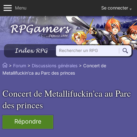
Se connecter
Menu
Rechercher un RPG
Index RPG
Reche
Vous
>
Forum
>
Discussions générales
> Concert de
Accueil
êtes
Metallifuckin'ca au Parc des princes
ici
:
Concert de Metallifuckin'ca au Parc
des princes
Répondre