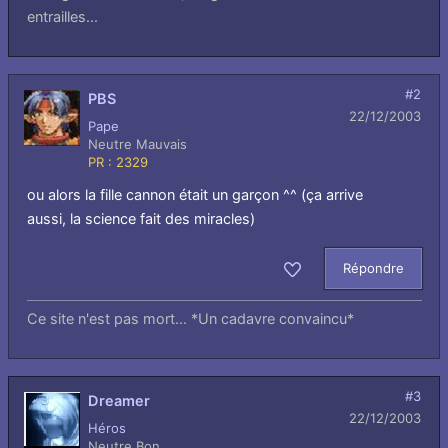
entrailles...
#2
PBS
22/12/2003
Pape
Neutre Mauvais
PR : 2329
ou alors la fille cannon était un garçon ^^ (ça arrive
aussi, la science fait des miracles)
Répondre
Aimer
Ce site n'est pas mort... *Un cadavre convaincu*
#3
Dreamer
22/12/2003
Héros
Neutre Bon