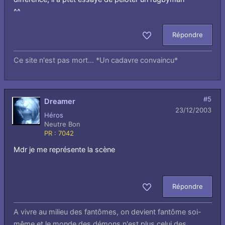
^^
Répondre
Aimer
Ce site n'est pas mort... *Un cadavre convaincu*
#5
Dreamer
23/12/2003
Héros
Neutre Bon
PR : 7042
Mdr je me représente la scène
Répondre
Aimer
A vivre au milieu des fantômes, on devient fantôme soi-
même et le monde des démons n'est plus celui des