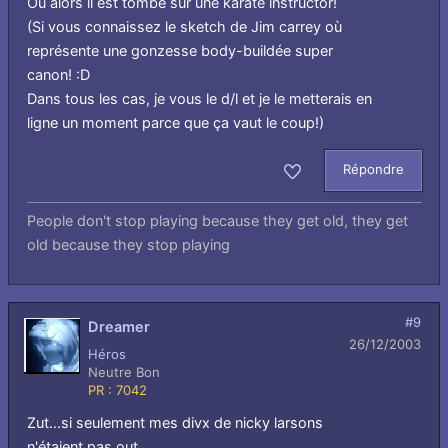
Ou alors il est tombé sur une karaté instructor!
(Si vous connaissez le sketch de Jim carrey où
représente une gonzesse body-buildée super
canon! :D
Dans tous les cas, je vous le d/l et je le metterais en
ligne un moment parce que ça vaut le coup!)
Répondre
Aimer
People don't stop playing because they get old, they get
old because they stop playing
#9
Dreamer
26/12/2003
Héros
Neutre Bon
PR : 7042
Zut...si seulement mes divx de nicky larsons
n'étaient pas out...