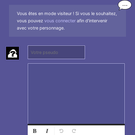
Vous êtes en mode visiteur ! Si vous le souhaitez,
vous pouvez
vous connecter
afin d'intervenir
avec votre personnage.
P
s
e
u
d
o
:
Normal
Ajouter