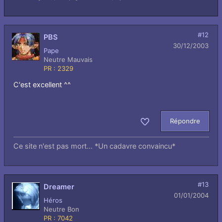
#12
PBS
30/12/2003
Pape
Neutre Mauvais
PR : 2329
C'est excellent ^^
Répondre
Aimer
Ce site n'est pas mort... *Un cadavre convaincu*
#13
Dreamer
01/01/2004
Héros
Neutre Bon
PR : 7042