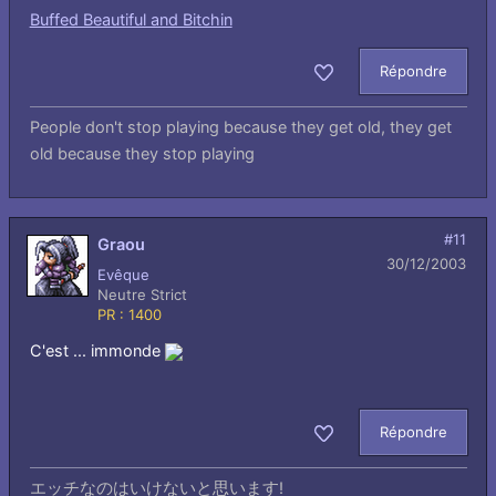
Buffed Beautiful and Bitchin
Répondre
Aimer
People don't stop playing because they get old, they get
old because they stop playing
#11
Graou
30/12/2003
Evêque
Neutre Strict
PR : 1400
C'est ... immonde
Répondre
Aimer
エッチなのはいけないと思います!