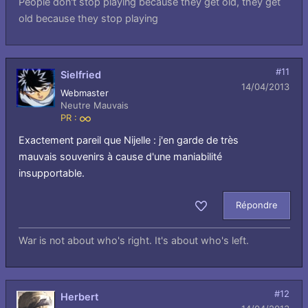
People don't stop playing because they get old, they get
old because they stop playing
#11
Sielfried
14/04/2013
Webmaster
Neutre Mauvais
PR :
Infini
Exactement pareil que Nijelle : j'en garde de très
mauvais souvenirs à cause d'une maniabilité
insupportable.
Répondre
Aimer
War is not about who's right. It's about who's left.
#12
Herbert