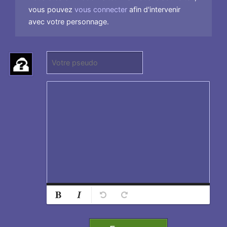
vous pouvez
vous connecter
afin d'intervenir
avec votre personnage.
P
s
e
u
d
o
:
Normal
Ajouter
Retirer
Titre 1