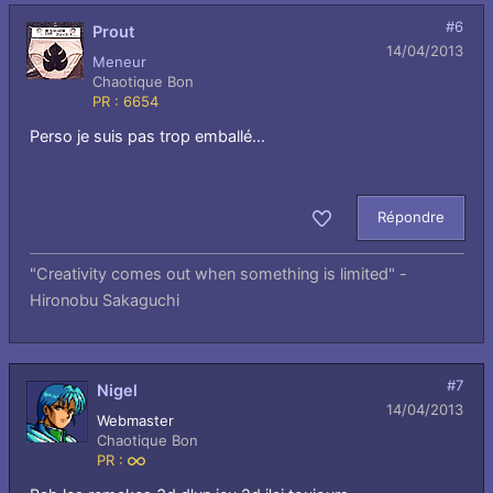
#6
Prout
14/04/2013
Meneur
Chaotique Bon
PR : 6654
Perso je suis pas trop emballé...
Répondre
Aimer
"Creativity comes out when something is limited" -
Hironobu Sakaguchi
#7
Nigel
14/04/2013
Webmaster
Chaotique Bon
PR :
Infini