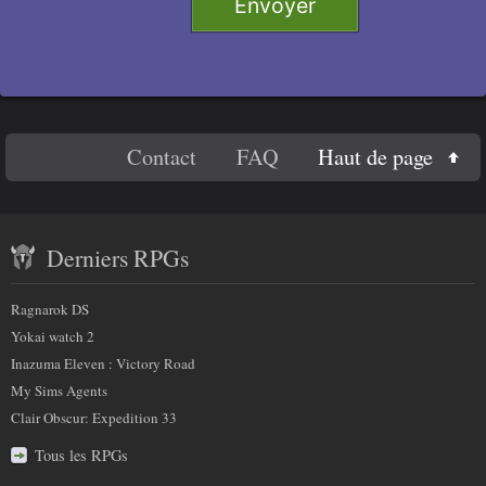
Envoyer
Titre 2
Titre 3
Titre 4
En
Haut de page
Contact
FAQ
Code
savoir
Contenu
plus
Derniers RPGs
récent
sur
et
Ragnarok DS
nous
partenaires
Yokai watch 2
Inazuma Eleven : Victory Road
My Sims Agents
Clair Obscur: Expedition 33
Tous les RPGs