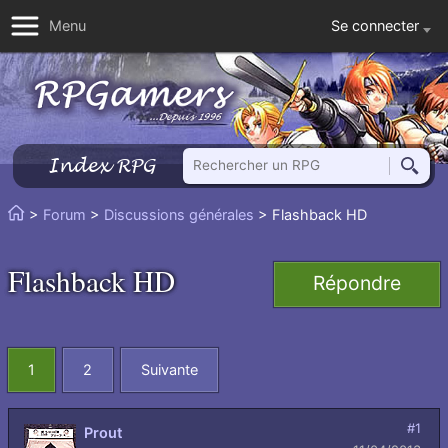
Se connecter
Menu
Rechercher un RPG
Index RPG
Reche
Vous
>
Forum
>
Discussions générales
> Flashback HD
Accueil
êtes
ici
Flashback HD
Répondre
:
1
2
Suivante
#1
Prout