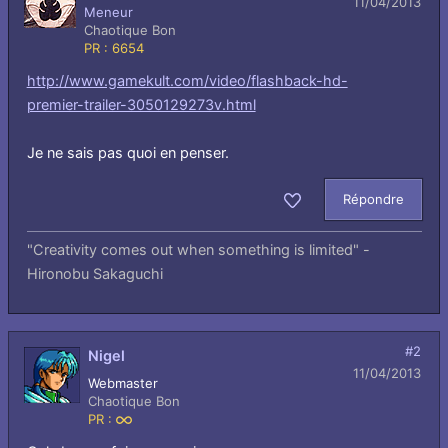
11/04/2013
Meneur
Chaotique Bon
PR : 6654
http://www.gamekult.com/video/flashback-hd-
premier-trailer-3050129273v.html
Je ne sais pas quoi en penser.
Répondre
Aimer
"Creativity comes out when something is limited" -
Hironobu Sakaguchi
#2
Nigel
11/04/2013
Webmaster
Chaotique Bon
PR :
Infini