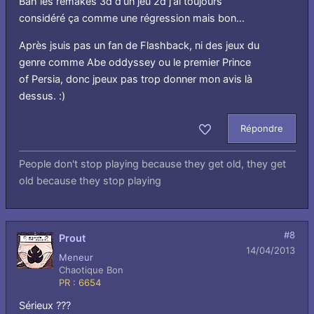
Bah les remakes 3d d'un jeu 2d j'ai toujours
considéré ça comme une régression mais bon...
Après jsuis pas un fan de Flashback, ni des jeux du
genre comme Abe oddyssey ou le premier Prince
of Persia, donc jpeux pas trop donner mon avis là
dessus. :)
Répondre
Aimer
People don't stop playing because they get old, they get
old because they stop playing
#8
Prout
14/04/2013
Meneur
Chaotique Bon
PR : 6654
Sérieux ???