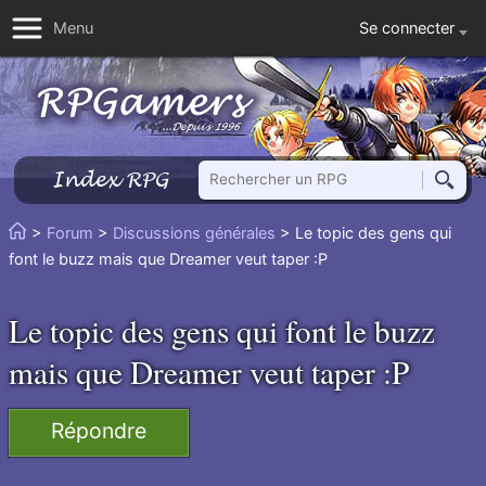
Se connecter
Menu
Rechercher un RPG
Index RPG
Reche
Vous
>
Forum
>
Discussions générales
> Le topic des gens qui
Accueil
êtes
font le buzz mais que Dreamer veut taper :P
ici
:
Le topic des gens qui font le buzz
mais que Dreamer veut taper :P
Répondre