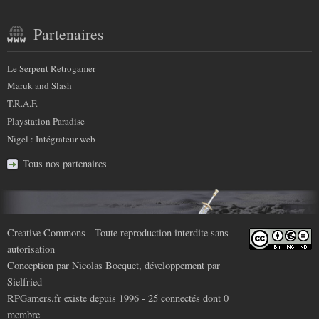
Partenaires
Le Serpent Retrogamer
Maruk and Slash
T.R.A.F.
Playstation Paradise
Nigel : Intégrateur web
Tous nos partenaires
Infos
Creative Commons
- Toute reproduction interdite sans
autorisation
légales
Conception par
Nicolas Bocquet
, développement par
Sielfried
RPGamers.fr existe depuis 1996 - 25 connectés dont
0
membre