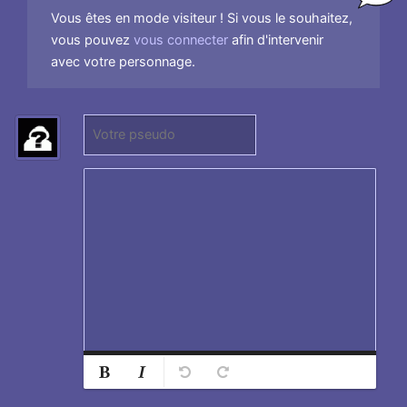
Vous êtes en mode visiteur ! Si vous le souhaitez,
vous pouvez
vous connecter
afin d'intervenir
avec votre personnage.
P
s
e
u
d
o
:
Normal
Ajouter
Retirer