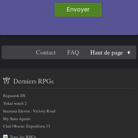
Titre 1
Envoyer
Titre 2
Titre 3
Titre 4
En
Haut de page
Contact
FAQ
Code
savoir
Contenu
plus
Derniers RPGs
récent
sur
et
Ragnarok DS
nous
partenaires
Yokai watch 2
Inazuma Eleven : Victory Road
My Sims Agents
Clair Obscur: Expedition 33
Tous les RPGs