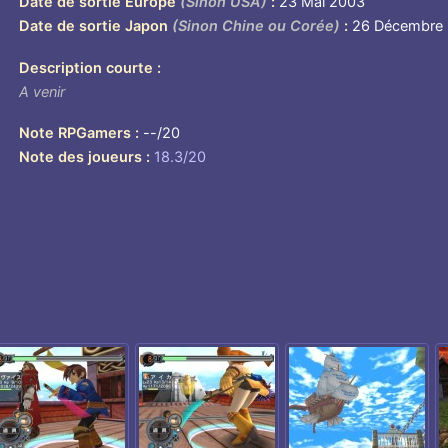
Date de sortie Europe
(Sinon USA)
23 Mai 2003
Date de sortie Japon
(Sinon Chine ou Corée)
26 Décembre
Description courte
A venir
Note RPGamers
--/20
Note des joueurs
18.3/20