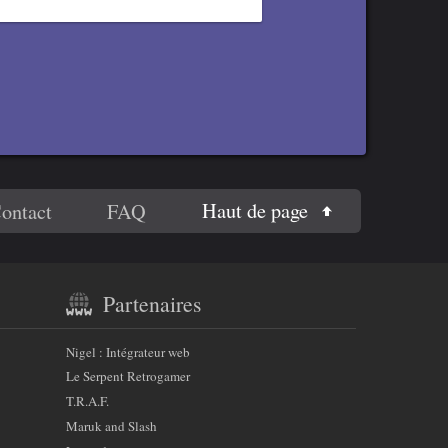
Haut de page
ontact
FAQ
Partenaires
Nigel : Intégrateur web
Le Serpent Retrogamer
T.R.A.F.
Maruk and Slash