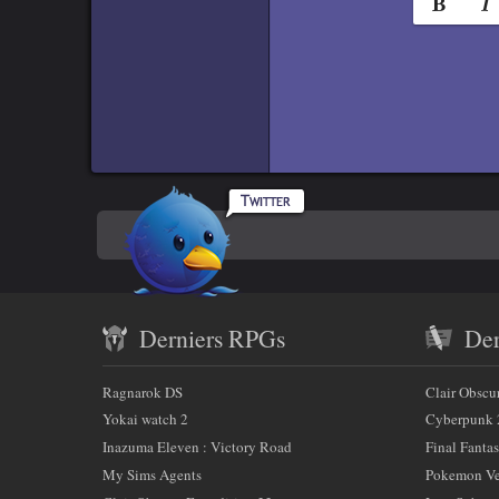
e
Titr
i
g
n
Titre
e
Titr
r
c
Rpgamers
e
Titre 
En
sur
c
Code
h
Twitter
savoir
a
Contenu
plus
m
Derniers RPGs
Der
récent
p
sur
)
et
:
Ragnarok DS
Clair Obscu
nous
partenaires
Yokai watch 2
Cyberpunk 
Inazuma Eleven : Victory Road
Final Fantas
My Sims Agents
Pokemon Ver