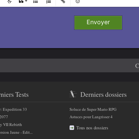
Retirer
e 1
Envoyer
 2
e 3
4
C
niers Tests
Derniers dossiers
r: Expedition 33
Soluce de Super Mario RPG
2077
Astuces pour Langrisser 4
y VII Rebirth
Tous nos dossiers
sion Jaune - Edit...