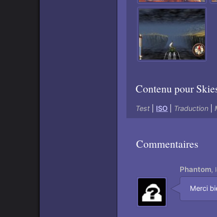
Contenu pour Skie
Test
|
ISO
|
Traduction
|
Commentaires
Phantom
,
Aimer
Merci b