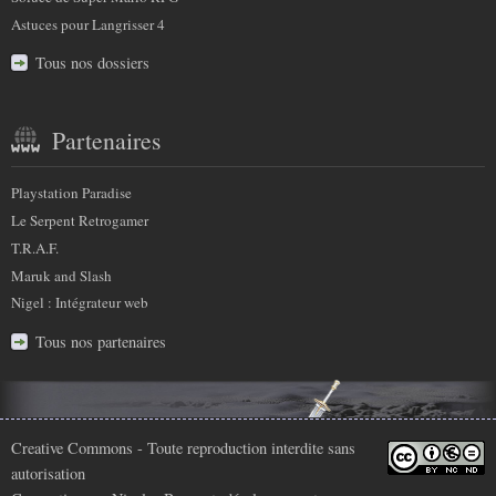
Astuces pour Langrisser 4
Tous nos dossiers
Partenaires
Playstation Paradise
Le Serpent Retrogamer
T.R.A.F.
Maruk and Slash
Nigel : Intégrateur web
Tous nos partenaires
Infos
Creative Commons
- Toute reproduction interdite sans
autorisation
légales