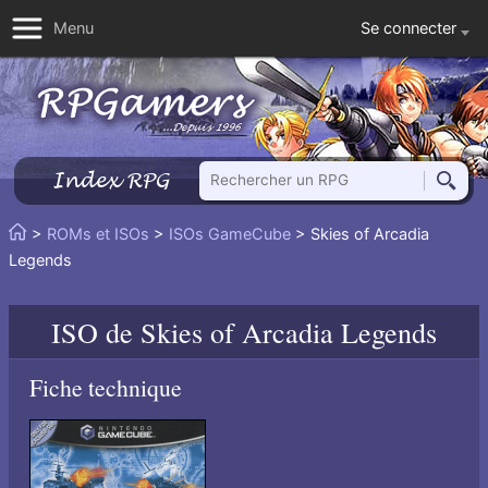
Se connecter
Menu
Rechercher un RPG
Index RPG
Reche
Vous
>
ROMs et ISOs
>
ISOs GameCube
> Skies of Arcadia
Accueil
êtes
Legends
ici
:
ISO de
Skies of Arcadia Legends
Fiche technique