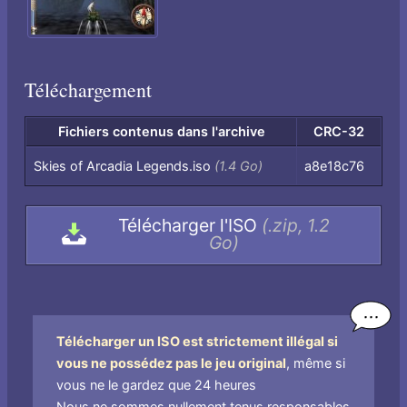
Téléchargement
Fichiers contenus dans l'archive
CRC-32
Fichiers
Skies of Arcadia Legends.iso
(1.4 Go)
a8e18c76
contenus
dans
Télécharger l'ISO
(.zip, 1.2
l'archive,
Go)
par
nom
de
fichier
Télécharger un ISO est strictement illégal si
vous ne possédez pas le jeu original
, même si
vous ne le gardez que 24 heures