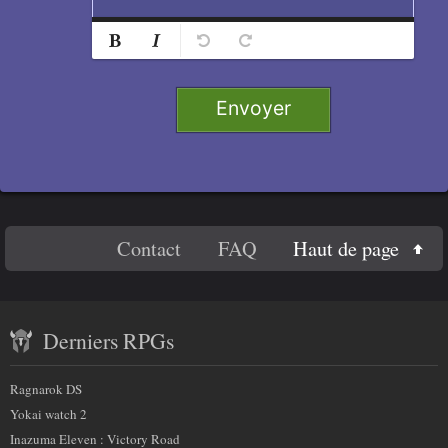
n
s
Normal
Ajouter
e
Retirer
Titre 1
i
g
Envoyer
n
Titre 2
e
Titre 3
r
c
e
Titre 4
En
c
Haut de page
Contact
FAQ
Code
h
savoir
a
Contenu
plus
m
Derniers RPGs
récent
p
sur
)
et
:
Ragnarok DS
nous
partenaires
Yokai watch 2
Inazuma Eleven : Victory Road