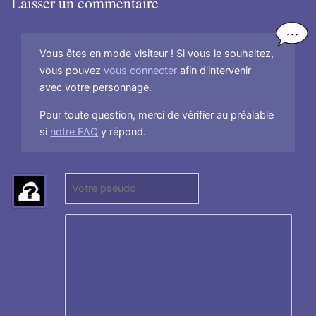
Laisser un commentaire
Vous êtes en mode visiteur ! Si vous le souhaitez,
vous pouvez
vous connecter
afin d'intervenir
avec votre personnage.
Pour toute question, merci de vérifier au préalable
si
notre FAQ
y répond.
P
(
s
N
e
e
u
p
d
a
o
s
:
r
e