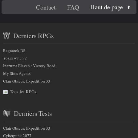
En
Haut de page
Contact
FAQ
savoir
Contenu
plus
Derniers RPGs
récent
sur
et
Ragnarok DS
nous
partenaires
Yokai watch 2
Inazuma Eleven : Victory Road
My Sims Agents
Clair Obscur: Expedition 33
Tous les RPGs
Derniers Tests
Clair Obscur: Expedition 33
Cyberpunk 2077