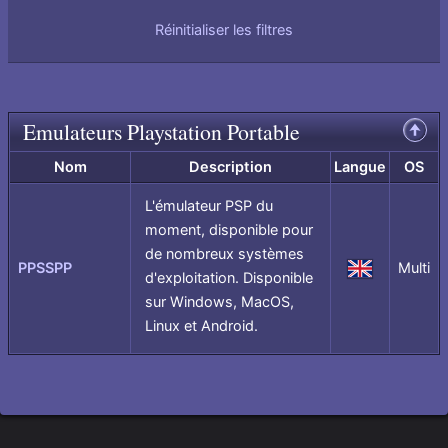
Réinitialiser les filtres
Emulateurs Playstation Portable
Remonter
en
haut
Nom
Description
Langue
OS
de
page
L'émulateur PSP du
moment, disponible pour
de nombreux systèmes
PPSSPP
Multi
US
d'exploitation. Disponible
sur Windows, MacOS,
Linux et Android.