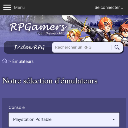
Se connecter
Menu
Rechercher un RPG
Index RPG
Reche
Vous
> Émulateurs
Accueil
êtes
ici
Notre sélection d'émulateurs
:
Filtrer
Console
par
:
Playstation Portable