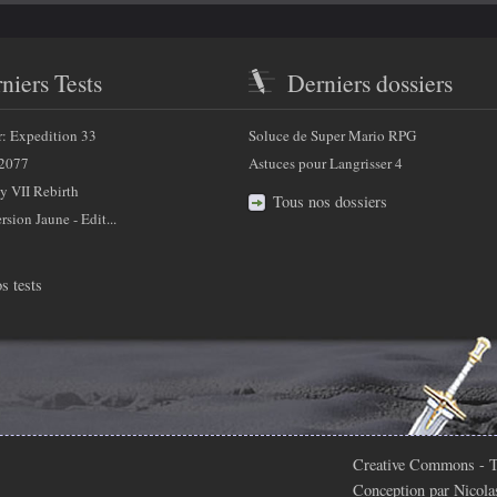
niers Tests
Derniers dossiers
r: Expedition 33
Soluce de Super Mario RPG
2077
Astuces pour Langrisser 4
y VII Rebirth
Tous nos dossiers
sion Jaune - Edit...
s tests
Creative Commons
- T
Conception par
Nicola