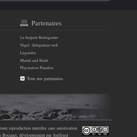
Partenaires
Le Serpent Retrogamer
Nigel : Intégrateur web
Legendra
Maruk and Slash
Playstation Paradise
Tous nos partenaires
oute reproduction interdite sans autorisation
s Bocquet
, développement par Sielfried