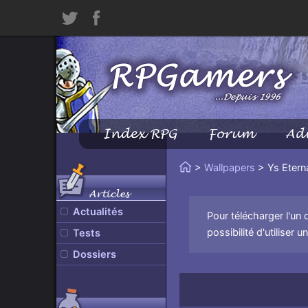
Twitter
Facebook
Index RPG
Forum
Ad
Menu
Principal
Vous
>
Wallpapers
> Ys Etern
Accueil
êtes
Articles
ici
Actualités
Pour télécharger l'un 
:
possibilité d'utiliser 
Tests
Dossiers