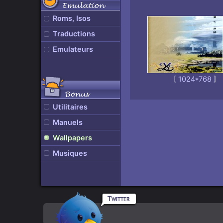
Emulation
Roms, Isos
Traductions
Emulateurs
[
1024*768
]
Bonus
Utilitaires
Manuels
Wallpapers
Musiques
Rpgamers
En
sur