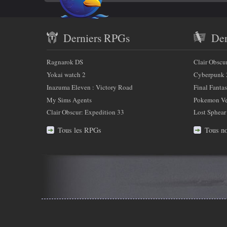
Twitter
savoir
Contenu
plus
Derniers RPGs
Der
récent
sur
et
Ragnarok DS
Clair Obscu
nous
partenaires
Yokai watch 2
Cyberpunk 
Inazuma Eleven : Victory Road
Final Fantas
My Sims Agents
Pokemon Ver
Clair Obscur: Expedition 33
Lost Sphear
Tous les RPGs
Tous no
Infos