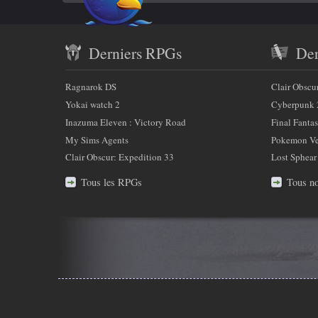
Twitter
savoir
Contenu
plus
Derniers RPGs
Der
récent
sur
et
Ragnarok DS
Clair Obscu
nous
partenaires
Yokai watch 2
Cyberpunk 
Inazuma Eleven : Victory Road
Final Fantas
My Sims Agents
Pokemon Ver
Clair Obscur: Expedition 33
Lost Sphear
Tous les RPGs
Tous no
Infos