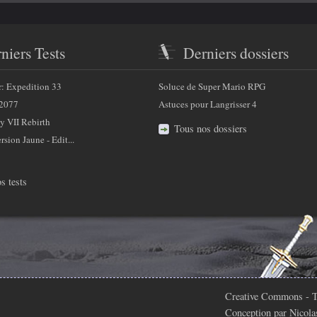
niers Tests
Derniers dossiers
r: Expedition 33
Soluce de Super Mario RPG
2077
Astuces pour Langrisser 4
y VII Rebirth
Tous nos dossiers
sion Jaune - Edit...
s tests
Creative Commons
- T
Conception par
Nicola