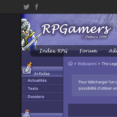
Twitter
Facebook
Index RPG
Forum
Ad
Menu
Principal
Vous
>
Wallpapers
> The Lege
Accueil
êtes
Articles
ici
Actualités
Pour télécharger l'un 
:
possibilité d'utiliser 
Tests
Dossiers