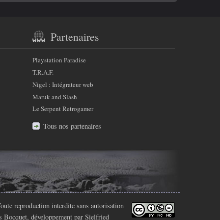
Partenaires
Playstation Paradise
T.R.A.F.
Nigel : Intégrateur web
Maruk and Slash
Le Serpent Retrogamer
Tous nos partenaires
oute reproduction interdite sans autorisation
s Bocquet
, développement par Sielfried