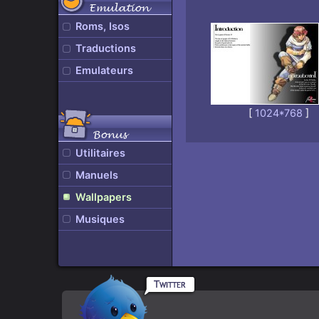
Emulation
Roms, Isos
Traductions
Emulateurs
[
1024*768
]
Bonus
Utilitaires
Manuels
Wallpapers
Musiques
Rpgamers
En
sur