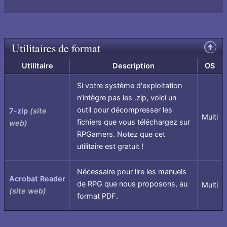
Utilitaires de format
Remonter
en
haut
Utilitaire
Description
OS
de
page
Si votre système d'exploitation
n'intègre pas les .zip, voici un
outil pour décompresser les
7-zip
(site
Multi
fichiers que vous téléchargez sur
web)
RPGamers. Notez que cet
utilitaire est gratuit !
Nécessaire pour lire les manuels
Acrobat Reader
de RPG que nous proposons, au
Multi
(site web)
format PDF.