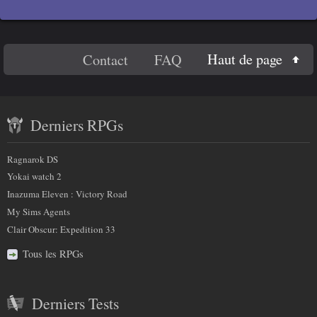
En
Haut de page
Contact
FAQ
savoir
Contenu
plus
Derniers RPGs
récent
sur
et
Ragnarok DS
nous
partenaires
Yokai watch 2
Inazuma Eleven : Victory Road
My Sims Agents
Clair Obscur: Expedition 33
Tous les RPGs
Derniers Tests