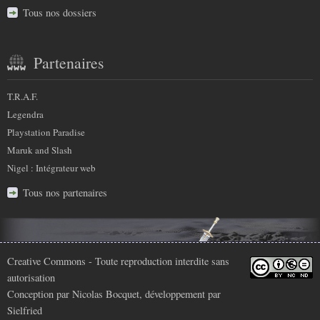
Tous nos dossiers
Partenaires
T.R.A.F.
Legendra
Playstation Paradise
Maruk and Slash
Nigel : Intégrateur web
Tous nos partenaires
Infos
Creative Commons
- Toute reproduction interdite sans
autorisation
légales
Conception par
Nicolas Bocquet
, développement par
Sielfried