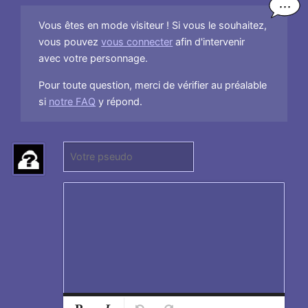
Vous êtes en mode visiteur ! Si vous le souhaitez,
vous pouvez
vous connecter
afin d'intervenir
avec votre personnage.
Pour toute question, merci de vérifier au préalable
si
notre FAQ
y répond.
P
(
s
N
e
e
u
p
d
a
o
s
:
r
e
n
s
Normal
Ajouter