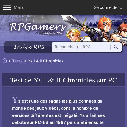
Se connecter
Menu
Rechercher un RPG
Index RPG
Reche
Vous
>
Tests
> Ys I & II Chronicles
Accueil
êtes
ici
Test de
Ys I & II Chronicles
sur PC
:
Y
s est l'une des sagas les plus connues du
monde des jeux vidéos, dont le nombre de
versions différentes est inégalé. Ys a fait ses
débuts sur PC-88 en 1987 puis a été ensuite