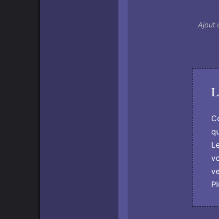
Ajout 
L
Ce
qu
Le
vo
v
Pl