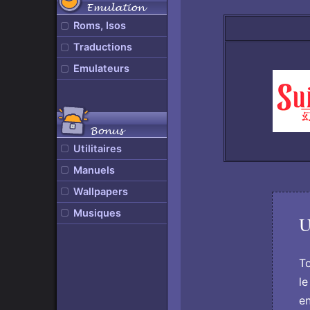
Emulation
Roms, Isos
Traductions
Emulateurs
Bonus
Utilitaires
Manuels
Wallpapers
Musiques
U
To
le
en