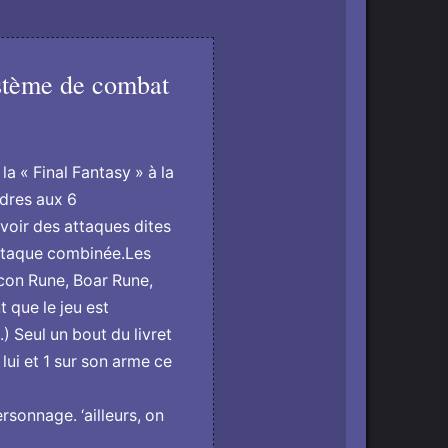
stème de combat
la « Final Fantasy » à la
rdres aux 6
voir des attaques dites
attaque combinée.Les
lcon Rune, Boar Rune,
 que le jeu est
) Seul un bout du livret
lui et 1 sur son arme ce
onnage. ‘ailleurs, o­n