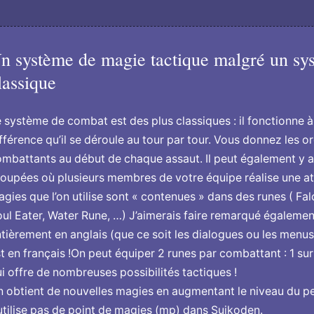
n système de magie tactique malgré un sy
lassique
 système de combat est des plus classiques : il fonctionne à 
fférence qu’il se déroule au tour par tour. Vous donnez les o
mbattants au début de chaque assaut. Il peut également y a
oupées où plusieurs membres de votre équipe réalise une 
gies que l’on utilise sont « contenues » dans des runes ( Fa
ul Eater, Water Rune, …) J’aimerais faire remarqué également
tièrement en anglais (que ce soit les dialogues ou les menus.
t en français !On peut équiper 2 runes par combattant : 1 sur 
i offre de nombreuses possibilités tactiques !
 obtient de nouvelles magies en augmentant le niveau du pers
utilise pas de point de magies (mp) dans Suikoden.