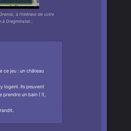
remio, à l'intérieur de votre
 à Gregminster...
 ce jeu : un château
y logent. Ils peuvent
 prendre un bain ( !),
randit.