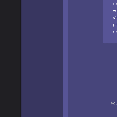
re
vo
s’
pa
re
Vou