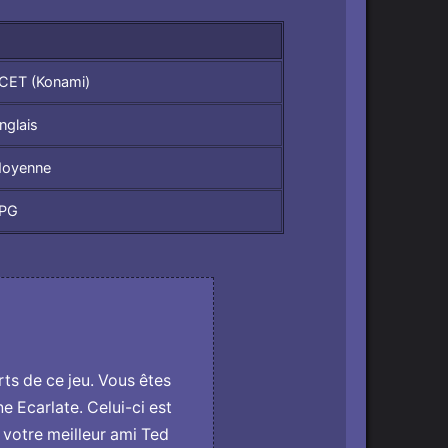
CET (Konami)
nglais
oyenne
PG
rts de ce jeu. Vous êtes
ne Ecarlate. Celui-ci est
 votre meilleur ami Ted