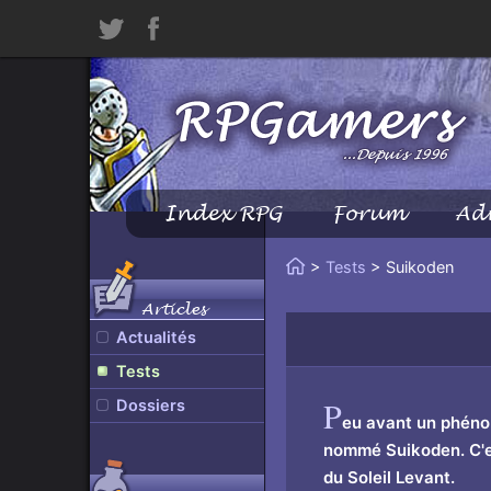
Twitter
Facebook
Index RPG
Forum
Ad
Menu
Principal
Vous
>
Tests
> Suikoden
Accueil
êtes
Articles
ici
Actualités
:
Tests
P
Dossiers
eu avant un phéno
nommé Suikoden. C'est
du Soleil Levant.