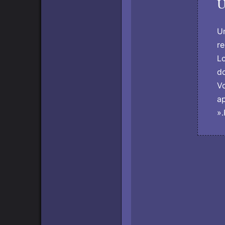
U
Un
re
Lo
do
Vo
ap
».