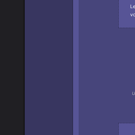
Le
vo
U