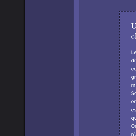
U
c
Le
di
co
gr
ma
So
en
es
qu
On
n’