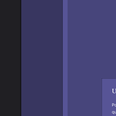
U
Po
qu