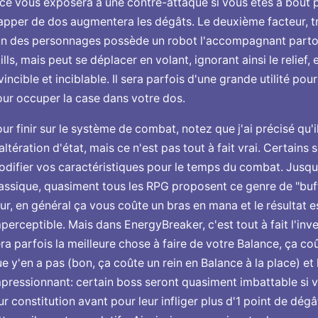
ce vous exposera à une contre-attaque si vous êtes à bout p
apper de dos augmentera les dégâts. Le deuxième facteur, tr
un des personnages possède un robot l'accompagnant partou
ills, mais peut se déplacer en volant, ignorant ainsi le relief, e
vincible et inciblable. Il sera parfois d'une grande utilité po
ur occuper la case dans votre dos.
ur finir sur le système de combat, notez que j'ai précisé qu'i
altération d'état, mais ce n'est pas tout à fait vrai. Certains
difier vos caractéristiques pour le temps du combat. Jusqu'
assique, quasiment tous les RPG proposent ce genre de "buf
ur, en général ça vous coûte un bras en mana et le résultat 
perceptible. Mais dans EnergyBreaker, c'est tout à fait l'inv
ra parfois la meilleure chose à faire de votre Balance, ça c
e y'en a pas (bon, ça coûte un rein en Balance à la place) et l
pressionnant: certain boss seront quasiment imbattable si 
ur constitution avant pour leur infliger plus d'1 point de dégât