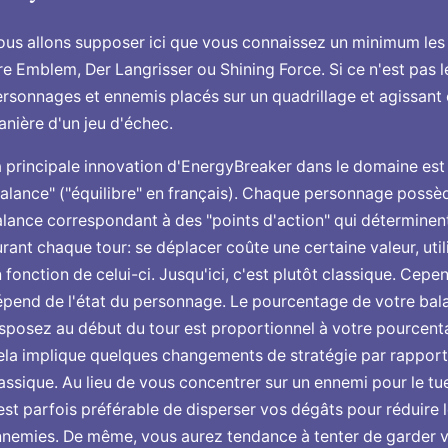
us allons supposer ici que vous connaissez un minimum le
re Emblem, Der Langrisser ou Shining Force. Si ce n'est pas 
rsonnages et ennemis placés sur un quadrillage et agissant c
nière d'un jeu d'échec.
 principale innovation d'EnergyBreaker dans le domaine es
alance" ("équilibre" en français). Chaque personnage possè
lance correspondant à des "points d'action" qui déterminent 
rant chaque tour: se déplacer coûte une certaine valeur, utili
 fonction de celui-ci. Jusqu'ici, c'est plutôt classique. Cepe
pend de l'état du personnage. Le pourcentage de votre bal
sposez au début du tour est proportionnel à votre pourcenta
la implique quelques changements de stratégie par rapport
assique. Au lieu de vous concentrer sur un ennemi pour le tuer
 est parfois préférable de disperser vos dégâts pour réduire
nnemies. De même, vous aurez tendance à tenter de garder 