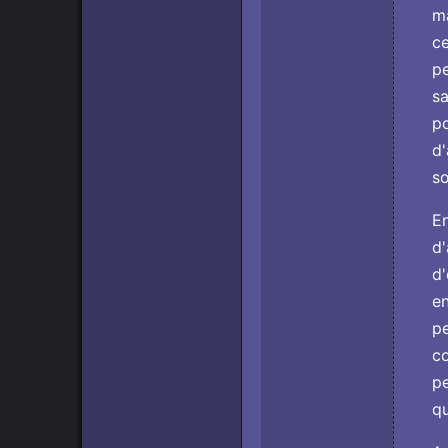
ma
ce
pe
sa
po
d'
so
En
d'
d'
en
pe
co
pe
qu