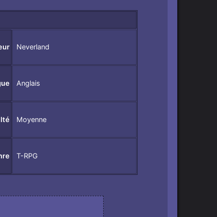
eur
Neverland
gue
Anglais
ulté
Moyenne
nre
T-RPG