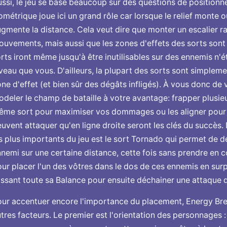
ssi, le jeu se base beaucoup sur des questions de positionne
ométrique joue ici un grand rôle car lorsque le relief monte 
gmente la distance. Cela veut dire que monter un escalier r
uvements, mais aussi que les zones d'effets des sorts sont 
rts iront même jusqu'à être inutilisables sur des ennemis n
veau que vous. D'ailleurs, la plupart des sorts sont simpleme
ne d'effet (et bien sûr des dégâts infligés). À vous donc de 
deler le champ de bataille à votre avantage: frapper plusie
me sort pour maximiser vos dommages ou les aligner pour ut
uvent attaquer qu'en ligne droite seront les clés du succès. D
s plus importants du jeu est le sort Tornado qui permet de dé
nemi sur une certaine distance, cette fois sans prendre en co
ur placer l'un des vôtres dans le dos de ces ennemis en surp
issant toute sa Balance pour ensuite déchainer une attaque 
ur accentuer encore l'importance du placement, Energy Bre
tres facteurs. Le premier est l'orientation des personnages 