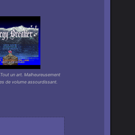
e.Tout un art. Malheureusement
s de volume assourdissant.