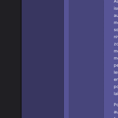
Au
is
au
mo
so
ni
zo
mo
mê
pe
le
en
po
la
Po
au