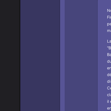
No
Fi
pe
ma
La
"B
Ba
du
en
dé
di
Ce
cl
il
e