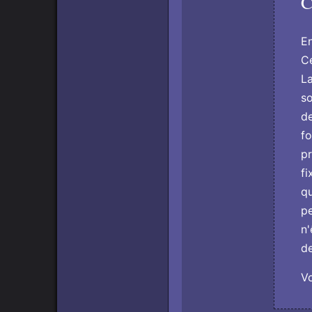
C
En
Ce
La
so
de
fo
pr
fi
qu
pe
n'
de
V