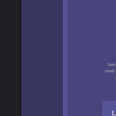
Taito
plutôt
L