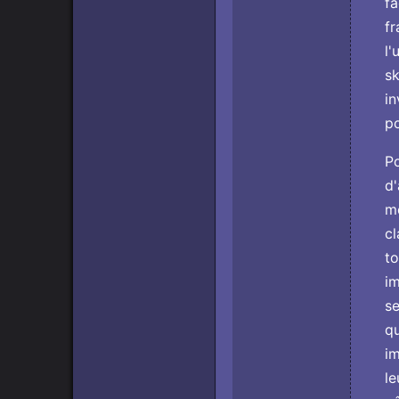
fa
fr
l'
sk
in
po
Po
d'
mo
cl
to
im
se
qu
im
le