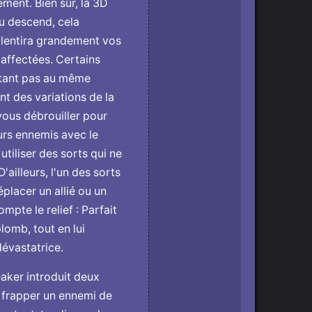
ment. Bien sûr, la 3D
ou descend, cela
alentira grandement vos
affectées. Certains
'étant pas au même
nt des variations de la
vous débrouiller pour
urs ennemis avec le
iliser des sorts qui ne
'ailleurs, l'un des sorts
placer un allié ou un
mpte le relief : Parfait
lomb, tout en lui
dévastatrice.
aker introduit deux
: frapper un ennemi de