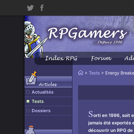
Twitter
Facebook
Index RPG
Forum
Ad
Menu
Principal
Vous
>
Tests
> Energy Breake
Accueil
êtes
Articles
ici
Actualités
:
Tests
S
Dossiers
orti en 1996, soit
jamais été exportés
découvrir un RPG de 