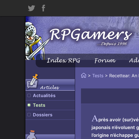
Twitter
Facebook
Index RPG
Forum
Ad
Menu
Principal
Vous
>
Tests
> Recettear: An 
Accueil
êtes
Articles
ici
Actualités
:
Tests
A
Dossiers
près avoir (sur)vé
japonais n’évoluent g
l’origine n’échappe g