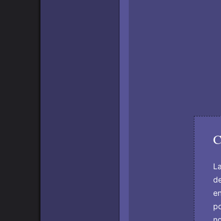
C
La
de
en
po
no