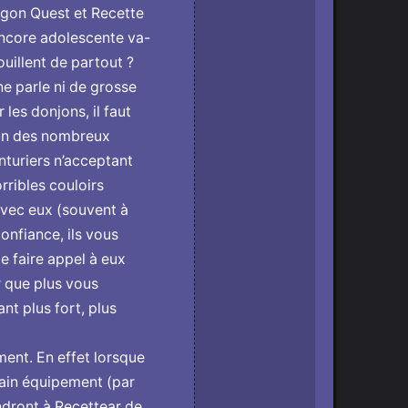
agon Quest et Recette
encore adolescente va-
uillent de partout ?
ne parle ni de grosse
r les donjons, il faut
d’un des nombreux
nturiers n’acceptant
rribles couloirs
avec eux (souvent à
onfiance, ils vous
e faire appel à eux
r que plus vous
nt plus fort, plus
ment. En effet lorsque
rtain équipement (par
ndront à Recettear de