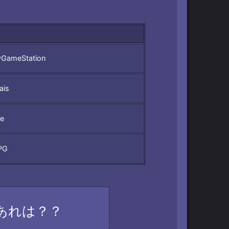
yGameStation
ais
le
PG
あれは？？