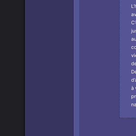
L’
av
C’
ju
au
co
vi
de
Dé
d’
à 
pr
na