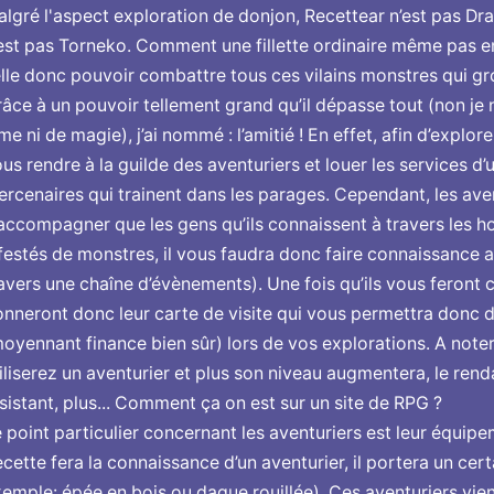
lgré l'aspect exploration de donjon, Recettear n’est pas Dr
est pas Torneko. Comment une fillette ordinaire même pas 
elle donc pouvoir combattre tous ces vilains monstres qui gro
âce à un pouvoir tellement grand qu’il dépasse tout (non je 
me ni de magie), j’ai nommé : l’amitié ! En effet, afin d’explore
us rendre à la guilde des aventuriers et louer les services 
rcenaires qui trainent dans les parages. Cependant, les ave
accompagner que les gens qu’ils connaissent à travers les ho
festés de monstres, il vous faudra donc faire connaissance 
avers une chaîne d’évènements). Une fois qu’ils vous feront c
nneront donc leur carte de visite qui vous permettra donc d
oyennant finance bien sûr) lors de vos explorations. A note
iliserez un aventurier et plus son niveau augmentera, le renda
sistant, plus... Comment ça on est sur un site de RPG ?
 point particulier concernant les aventuriers est leur équipe
cette fera la connaissance d’un aventurier, il portera un ce
emple: épée en bois ou dague rouillée). Ces aventuriers vie