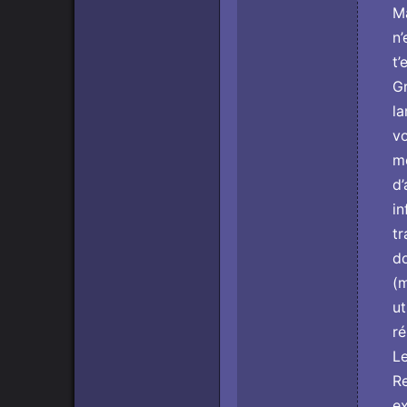
Ma
n’
t’
Gr
la
vo
me
d’
in
tr
do
(m
ut
ré
Le
Re
ex