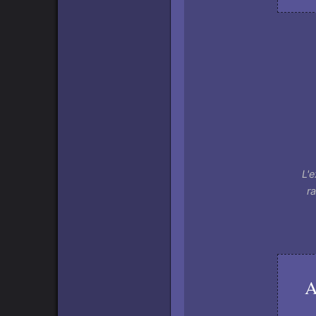
L'
r
A