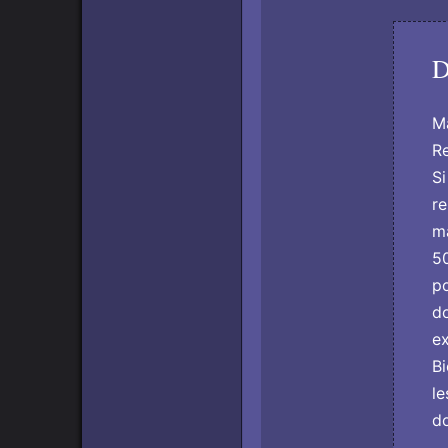
D
Ma
Re
Si
re
ma
50
po
do
ex
Bi
le
do