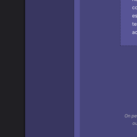
co
es
te
ac
On peu
ou