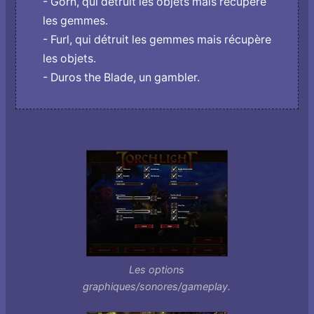
- Gorn, qui détruit les objets mais récupère
les gemmes.
- Furl, qui détruit les gemmes mais récupère
les objets.
- Duros the Blade, un gambler.
Les options
graphiques/sonores/gameplay.