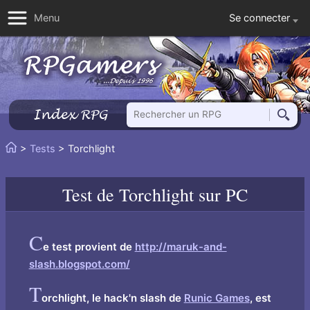
Se connecter
Menu
Rechercher un RPG
Index RPG
Reche
Vous
>
Tests
> Torchlight
Accueil
êtes
ici
Test de
Torchlight
sur PC
:
C
e test provient de
http://maruk-and-
slash.blogspot.com/
T
orchlight, le hack'n slash de
Runic Games
, est