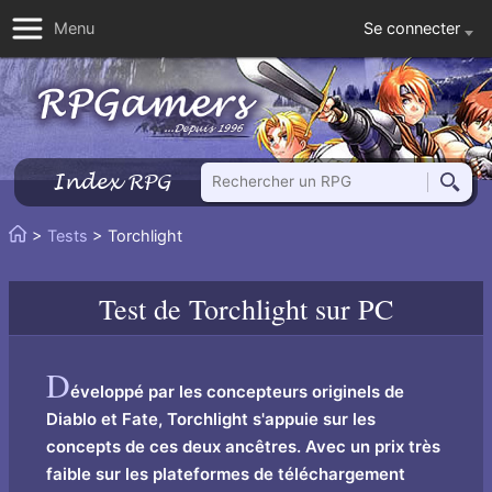
Se connecter
Menu
Rechercher un RPG
Index RPG
Reche
Vous
>
Tests
> Torchlight
Accueil
êtes
ici
Test de
Torchlight
sur PC
:
D
éveloppé par les concepteurs originels de
Diablo et Fate, Torchlight s'appuie sur les
concepts de ces deux ancêtres. Avec un prix très
faible sur les plateformes de téléchargement