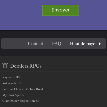
Titre 1
i
g
Envoyer
n
Titre 2
e
Titre 3
r
c
e
Titre 4
En
c
Haut de page
Contact
FAQ
Code
h
savoir
a
Contenu
plus
m
Derniers RPGs
récent
p
sur
)
et
:
Ragnarok DS
nous
partenaires
Yokai watch 2
Inazuma Eleven : Victory Road
My Sims Agents
Clair Obscur: Expedition 33