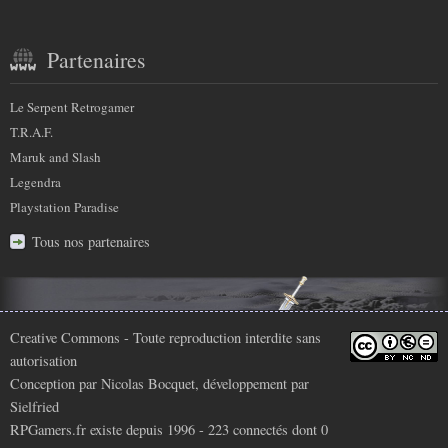
Partenaires
Le Serpent Retrogamer
T.R.A.F.
Maruk and Slash
Legendra
Playstation Paradise
Tous nos partenaires
Infos
Creative Commons
- Toute reproduction interdite sans
autorisation
légales
Conception par
Nicolas Bocquet
, développement par
Sielfried
RPGamers.fr existe depuis 1996 - 223 connectés dont
0