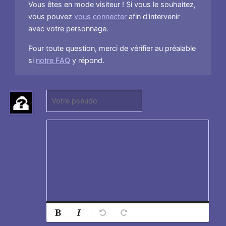
Vous êtes en mode visiteur ! Si vous le souhaitez,
vous pouvez
vous connecter
afin d'intervenir
avec votre personnage.
Pour toute question, merci de vérifier au préalable
si
notre FAQ
y répond.
P
(
s
N
e
e
u
p
d
a
o
s
:
r
e
n
s
Normal
Ajouter
e
Retirer