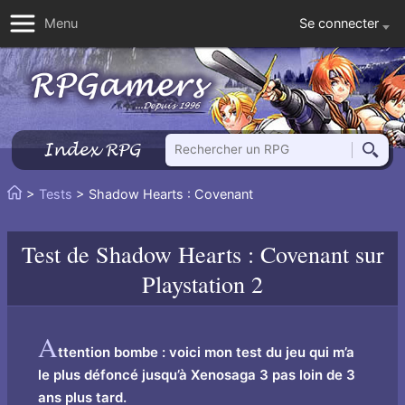
Se connecter
Menu
Rechercher un RPG
Index RPG
Reche
Vous
>
Tests
> Shadow Hearts : Covenant
Accueil
êtes
ici
Test de
Shadow Hearts : Covenant
sur
:
Playstation 2
A
ttention bombe : voici mon test du jeu qui m’a
le plus défoncé jusqu’à Xenosaga 3 pas loin de 3
ans plus tard.