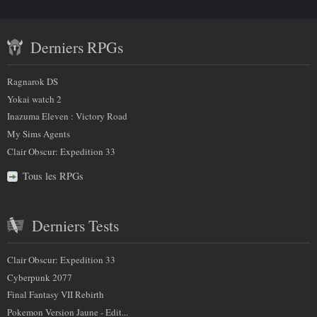
savoir
a
Contenu
plus
m
Derniers RPGs
récent
p
sur
)
et
:
Ragnarok DS
nous
partenaires
Yokai watch 2
Inazuma Eleven : Victory Road
My Sims Agents
Clair Obscur: Expedition 33
Tous les RPGs
Derniers Tests
Clair Obscur: Expedition 33
Cyberpunk 2077
Final Fantasy VII Rebirth
Pokemon Version Jaune - Edit...