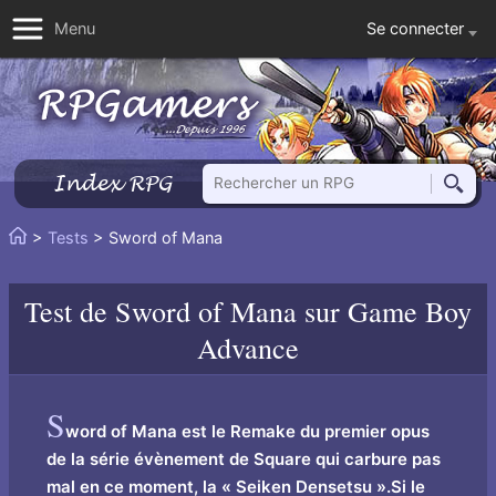
Se connecter
Menu
Rechercher un RPG
Index RPG
Reche
Vous
>
Tests
> Sword of Mana
Accueil
êtes
ici
Test de
Sword of Mana
sur Game Boy
:
Advance
S
word of Mana est le Remake du premier opus
de la série évènement de Square qui carbure pas
mal en ce moment, la « Seiken Densetsu ».Si le