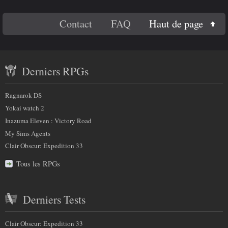
e
Titre 4
En
c
Haut de page
Contact
FAQ
Code
h
savoir
a
Contenu
plus
m
Derniers RPGs
récent
p
sur
)
et
:
Ragnarok DS
nous
partenaires
Yokai watch 2
Inazuma Eleven : Victory Road
My Sims Agents
Clair Obscur: Expedition 33
Tous les RPGs
Derniers Tests
Clair Obscur: Expedition 33