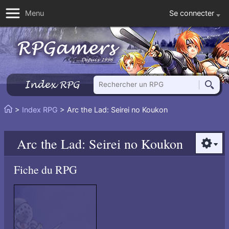
Se connecter
Menu
Rechercher un RPG
Index RPG
Reche
Vous
>
Index RPG
> Arc the Lad: Seirei no Koukon
Accueil
êtes
ici
Arc the Lad: Seirei no Koukon
:
Option
Fiche du RPG