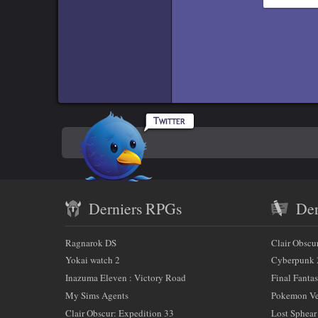
e
Titr
i
g
n
Titre
e
Titr
r
c
Rpgamers
e
Titre 
En
sur
c
Code
h
Twitter
savoir
a
Contenu
plus
m
Derniers RPGs
Der
récent
p
sur
)
et
:
Ragnarok DS
Clair Obscu
nous
partenaires
Yokai watch 2
Cyberpunk 
Inazuma Eleven : Victory Road
Final Fantas
My Sims Agents
Pokemon Ver
Clair Obscur: Expedition 33
Lost Sphear