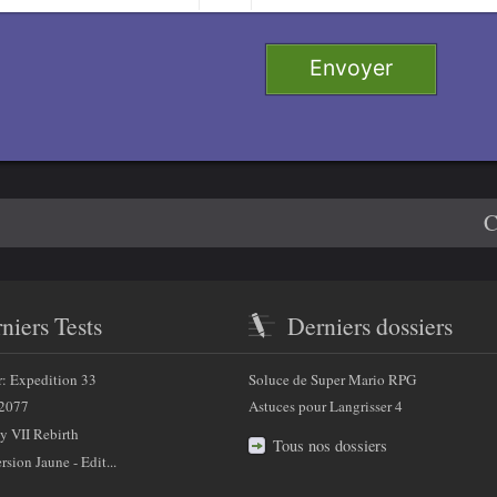
Retirer
e 1
Envoyer
 2
e 3
4
C
niers Tests
Derniers dossiers
r: Expedition 33
Soluce de Super Mario RPG
2077
Astuces pour Langrisser 4
y VII Rebirth
Tous nos dossiers
sion Jaune - Edit...