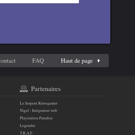
Haut de page
ontact
FAQ
Partenaires
Le Serpent Retrogamer
Nigel : Intégrateur web
Playstation Paradise
Legendra
T.R.A.F.