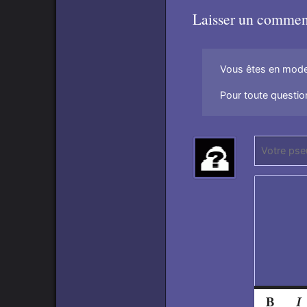
Laisser un commen
Vous êtes en mode 
Pour toute question
P
(
s
N
e
e
u
p
d
a
o
s
:
r
e
n
s
Norma