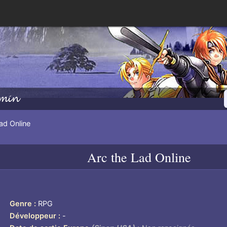
min
ad Online
Arc the Lad Online
Genre
RPG
Développeur
-