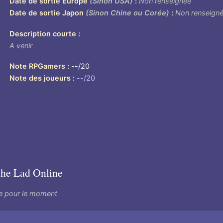
Date de sortie Europe
(Sinon USA)
Non renseignée
Date de sortie Japon
(Sinon Chine ou Corée)
Non renseign
Description courte
A venir
Note RPGamers
--/20
Note des joueurs
--/20
e
the Lad Online
e pour le moment