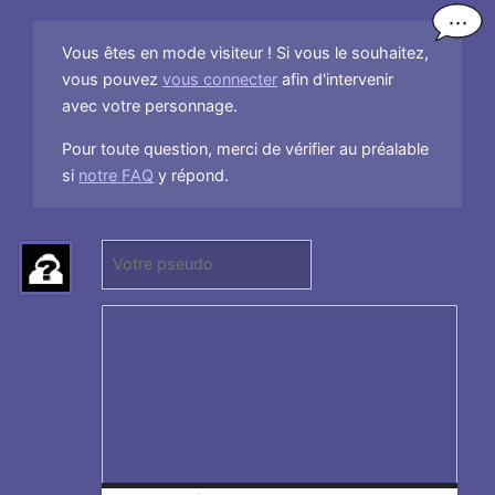
Vous êtes en mode visiteur ! Si vous le souhaitez,
vous pouvez
vous connecter
afin d'intervenir
avec votre personnage.
Pour toute question, merci de vérifier au préalable
si
notre FAQ
y répond.
P
(
s
N
e
e
u
p
d
a
o
s
:
r
e
n
s