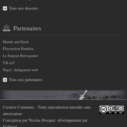
Tous nos dossiers
Partenaires
Maruk and Slash
Playstation Paradise
Le Serpent Retrogamer
T.R.A.F.
Nigel : Intégrateur web
Tous nos partenaires
Infos
Creative Commons
- Toute reproduction interdite sans
autorisation
légales
Conception par
Nicolas Bocquet
, développement par
Sielfried