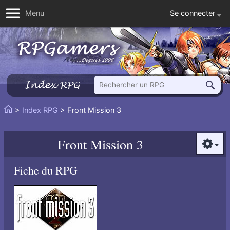
Se connecter
Menu
Rechercher un RPG
Index RPG
Reche
Vous
>
Index RPG
> Front Mission 3
Accueil
êtes
ici
Front Mission 3
:
Option
Fiche du RPG