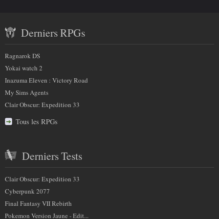
savoir
a
Contenu
plus
m
Derniers RPGs
récent
p
sur
)
et
:
Ragnarok DS
nous
partenaires
Yokai watch 2
Inazuma Eleven : Victory Road
My Sims Agents
Clair Obscur: Expedition 33
Tous les RPGs
Derniers Tests
Clair Obscur: Expedition 33
Cyberpunk 2077
Final Fantasy VII Rebirth
Pokemon Version Jaune - Edit...