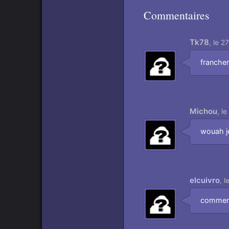
Commentaires
Tk78
,
le 2
Aimer
franchem
Michou
,
le
Aimer
wouah je
elcuivro
,
l
Aimer
comment