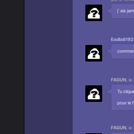
Aimer
j’ ais j
Eodbdi192
Aimer
comment 
FAGUN
,
le
Aimer
Tu cliqu
pour le 
FAGUN
,
le
Aimer