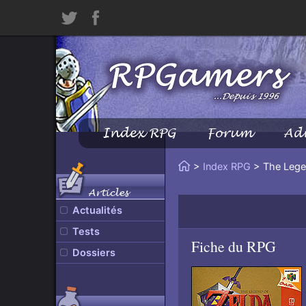
Twitter
Facebook
Index RPG
Forum
Ad
Menu
Principal
Vous
>
Index RPG
> The Legen
Accueil
êtes
Articles
ici
Actualités
:
Tests
Fiche du RPG
Dossiers