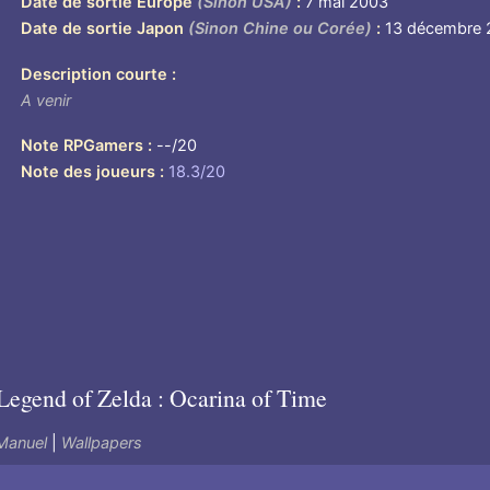
Date de sortie Europe
(Sinon USA)
7 mai 2003
Date de sortie Japon
(Sinon Chine ou Corée)
13 décembre
Description courte
A venir
Note RPGamers
--/20
Note des joueurs
18.3/20
e
Legend of Zelda : Ocarina of Time
Manuel
|
Wallpapers