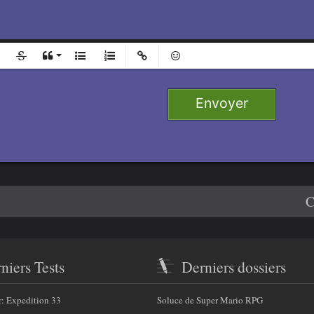
l
Ajouter
Retirer
e 1
Envoyer
 2
e 3
4
C
niers Tests
Derniers dossiers
r: Expedition 33
Soluce de Super Mario RPG