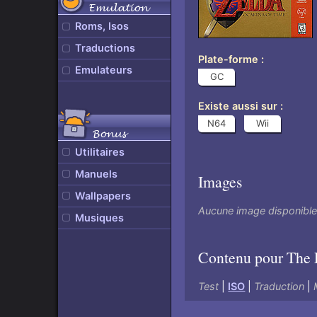
Emulation
Roms, Isos
Traductions
Plate-forme
Emulateurs
GC
Existe aussi sur
N64
Wii
Bonus
Utilitaires
Manuels
Images
Wallpapers
Aucune image disponibl
Musiques
Contenu pour The 
Test
|
ISO
|
Traduction
|