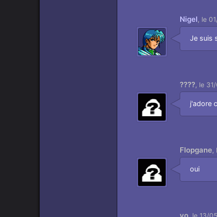
Nigel
,
le 0
Aimer
Je suis 
????
,
le 31
Aimer
j'adore 
Flopgane
,
Aimer
oui
yo
,
le 13/0