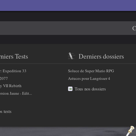
e 3
4
C
niers Tests
Derniers dossiers
r: Expedition 33
Soluce de Super Mario RPG
2077
Astuces pour Langrisser 4
y VII Rebirth
Tous nos dossiers
sion Jaune - Edit...
s tests