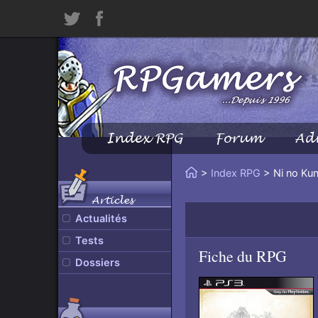
Twitter
Facebook
Index RPG
Forum
Ad
Menu
Principal
Vous
>
Index RPG
> Ni no Kun
Accueil
êtes
Articles
ici
Actualités
:
Tests
Fiche du RPG
Dossiers