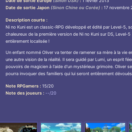
Date de sortie Europe
(Sinon USA)
1 février 2013
Date de sortie Japon
(Sinon Chine ou Corée)
17 novembre 
Description courte
Ni no Kuni est un classic-RPG développé et édité par Level-5, so
chaleureux de la première version de Ni no Kuni sur DS, Level-5 
entièrement localisée !
Un enfant nommé Oliver va tenter de ramener sa mère à la vie 
une autre vision de la réalité. Il sera guidé par Lumi, un esprit fé
pouvoirs de magicien à l'aide d'un mystérieux grimoire. Oliver s
pourra invoquer des familiers qui lui seront entièrement dévoués
Note RPGamers
15/20
Note des joueurs
--/20