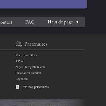
Haut de page
ontact
FAQ
Partenaires
Maruk and Slash
T.R.A.F.
Nigel : Intégrateur web
Playstation Paradise
Legendra
Tous nos partenaires