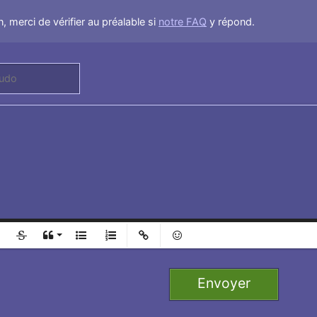
, merci de vérifier au préalable si
notre FAQ
y répond.
l
Ajouter
Retirer
e 1
Envoyer
 2