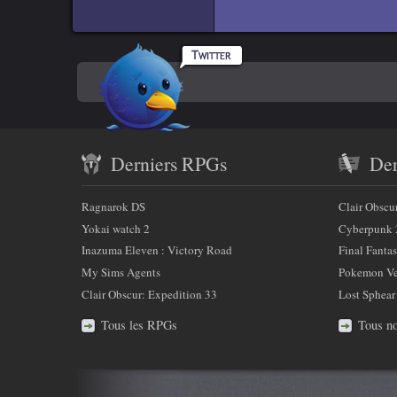
Titr
r
c
Rpgamers
e
Titre 
En
sur
c
Code
h
Twitter
savoir
a
Contenu
plus
m
Derniers RPGs
Der
récent
p
sur
)
et
:
Ragnarok DS
Clair Obscu
nous
partenaires
Yokai watch 2
Cyberpunk 
Inazuma Eleven : Victory Road
Final Fantas
My Sims Agents
Pokemon Ver
Clair Obscur: Expedition 33
Lost Sphear
Tous les RPGs
Tous no