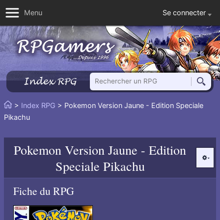
Se connecter
Menu
Rechercher un RPG
Index RPG
Reche
Vous
>
Index RPG
> Pokemon Version Jaune - Edition Speciale
Accueil
êtes
Pikachu
ici
:
Pokemon Version Jaune - Edition
Opti
Speciale Pikachu
Fiche du RPG