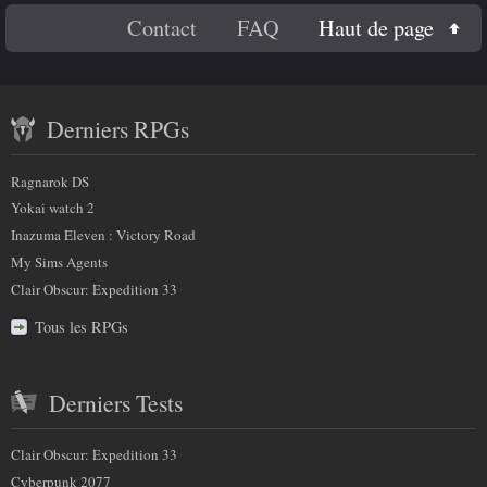
En
Haut de page
Contact
FAQ
savoir
Contenu
plus
Derniers RPGs
récent
sur
et
Ragnarok DS
nous
partenaires
Yokai watch 2
Inazuma Eleven : Victory Road
My Sims Agents
Clair Obscur: Expedition 33
Tous les RPGs
Derniers Tests
Clair Obscur: Expedition 33
Cyberpunk 2077