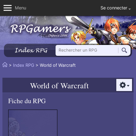
Se connecter
Menu
Rechercher un RPG
Index RPG
Reche
Vous
>
Index RPG
> World of Warcraft
Accueil
êtes
ici
World of Warcraft
:
Option
Fiche du RPG