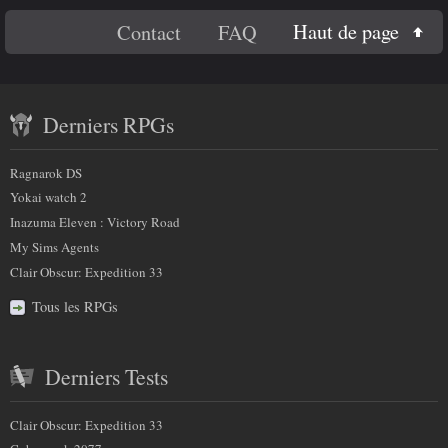
e
Titre 4
En
c
Haut de page
Contact
FAQ
Code
h
savoir
a
Contenu
plus
m
Derniers RPGs
récent
p
sur
)
et
:
Ragnarok DS
nous
partenaires
Yokai watch 2
Inazuma Eleven : Victory Road
My Sims Agents
Clair Obscur: Expedition 33
Tous les RPGs
Derniers Tests
Clair Obscur: Expedition 33