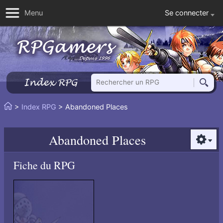
Se connecter
Menu
Rechercher un RPG
Index RPG
Reche
Vous
>
Index RPG
> Abandoned Places
Accueil
êtes
ici
Abandoned Places
:
Option
Fiche du RPG