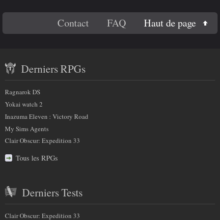
e
Titre 4
En
c
Haut de page
Contact
FAQ
Code
h
savoir
a
Contenu
plus
m
Derniers RPGs
récent
p
sur
)
et
:
Ragnarok DS
nous
partenaires
Yokai watch 2
Inazuma Eleven : Victory Road
My Sims Agents
Clair Obscur: Expedition 33
Tous les RPGs
Derniers Tests
Clair Obscur: Expedition 33