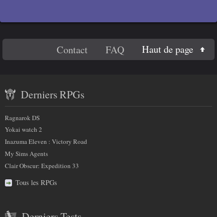
Titre 3
r
c
e
Titre 4
En
c
Haut de page
Contact
FAQ
Code
h
savoir
a
Contenu
plus
m
Derniers RPGs
récent
p
sur
)
et
:
Ragnarok DS
nous
partenaires
Yokai watch 2
Inazuma Eleven : Victory Road
My Sims Agents
Clair Obscur: Expedition 33
Tous les RPGs
Derniers Tests