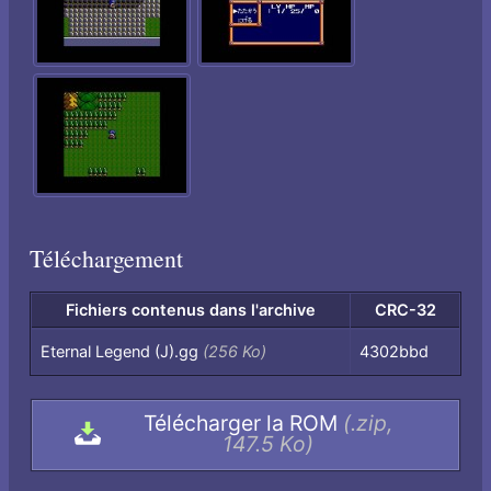
Téléchargement
Fichiers contenus dans l'archive
CRC-32
Fichiers
Eternal Legend (J).gg
(256 Ko)
4302bbd
contenus
dans
Télécharger la ROM
(.zip,
l'archive,
147.5 Ko)
par
nom