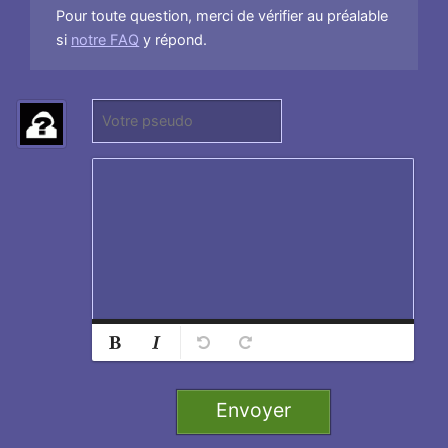
Pour toute question, merci de vérifier au préalable
si
notre FAQ
y répond.
P
(
s
N
e
e
u
p
d
a
o
s
:
r
e
n
s
Normal
Ajouter
e
Retirer
Titre 1
i
g
Envoyer
n
Titre 2
e