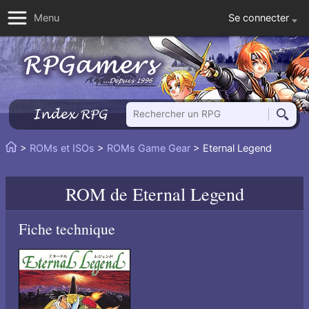
Se connecter
Menu
Rechercher un RPG
Index RPG
Reche
Vous
>
ROMs et ISOs
>
ROMs Game Gear
> Eternal Legend
Accueil
êtes
ici
ROM de
Eternal Legend
:
Fiche technique